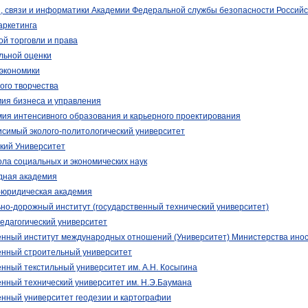
, связи и информатики Академии Федеральной службы безопасности Россий
аркетинга
й торговли и права
льной оценки
экономики
ого творчества
ия бизнеса и управления
ия интенсивного образования и карьерного проектирования
симый эколого-политологический университет
ий Университет
ла социальных и экономических наук
дная академия
-юридическая академия
но-дорожный институт (государственный технический университет)
педагогический университет
енный институт международных отношений (Университет) Министерства ино
енный строительный университет
енный текстильный университет им. А.Н. Косыгина
енный технический университет им. Н.Э.Баумана
енный университет геодезии и картографии