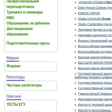
Профессиональная
University of Oxford
Окс
переподготовка
Eden House College (Ан
Тренинги и семинары
ESMOD JAPON
MBA
Osaka University
Осака
Образование за рубежом
Studio Cambridge (Англ
Дистанционное
Академия бюджета и к
образование
Академия народного хо
Военно-технический ун
Подготовительные курсы
Всероссийская академ
Всероссийская государ
Высшая школа изящных
ВЫСШАЯ ШКОЛА ПРИК
Форумы
Высшая школа экономи
Государственная акад
Кафедра делового админ
Государственное образ
Частные репетиторы
Государственный унив
Гуманитарный Универс
Дипломатическая акад
ТЕСТЫ ЕГЭ
Институт деловой карь
Институт иностранных 