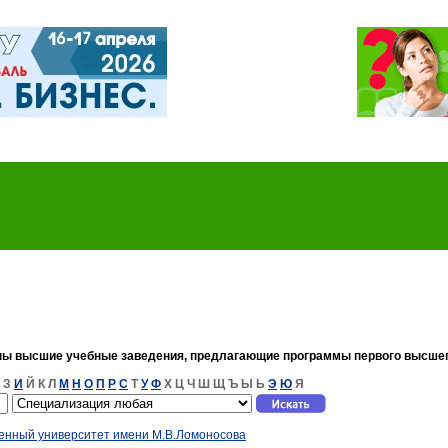
ны высшие учебные заведения, предлагающие программы первого высшег
З
И
Й
К
Л
М
Н
О
П
Р
С
Т
У
Ф
Х
Ц
Ч
Ш
Щ
Ъ
Ы
Ь
Э
Ю
Я
енный университет имени М.В.Ломоносова