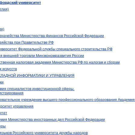
фордский университет
глия)
ия)
азначейства Министерства финансов Российской Федерации
зяйства при Правительстве РФ
иверситет Федеральной службы специального строительства РФ
ия внешней торговли Минэкономразвития России
ственная налоговая академия Министерства РФ по налогам и сборам
 искусств
ЛАДНОЙ ИНФОРМАТИКИ И УПРАВЛЕНИЯ
ки
емия специалистов инвестиционной сферы.
истрирования
овательное учреждение высшего профессионального образования Академия 
ерситет управления
итет
емия Министерства иностранных дел Российской Федерации
еры
языков Российского университета дружбы народов