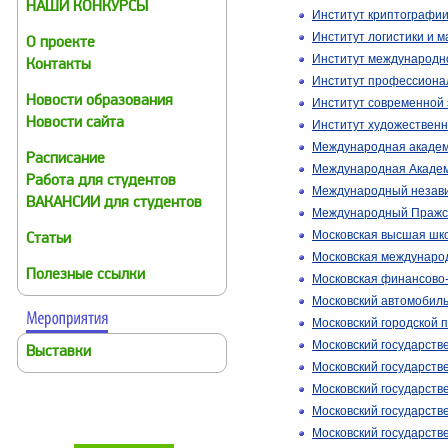
НАШИ КОНКУРСЫ
Институт криптографии
Институт логистики и м
О проекте
Институт международно
Контакты
Институт профессиона
Новости образования
Институт современной 
Новости сайта
Институт художественн
Международная академ
Расписание
Международная Академ
Работа для студентов
Международный незави
ВАКАНСИИ для студентов
Международный Пражск
Московская высшая шко
Статьи
Московская междунаро
Полезные ссылки
Московская финансово
Московский автомобиль
Московский городской 
Московский государств
Выставки
Московский государств
Московский государств
Московский государств
Московский государств