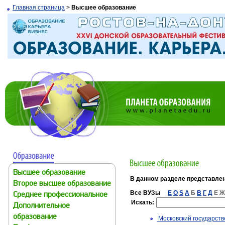
Главная страница
>
Высшее образование
Высшее образование
В данном разделе представле
Второе высшее образование
Все ВУЗы
E
O
S
А
Б
В
Г
Д
Е
Ж
Среднее профессиональное
Искать:
Дополнительное
образование
Московский государств