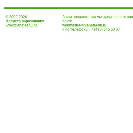
© 2002-2026
Ваши предложения мы ждем по электро
Планета образования
почте
www.planetaedu.ru
webmaster@planetaedu.ru
и по телефону:
+7 (495) 545 63 67