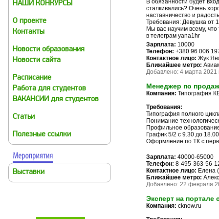
В обязанности будет вход
НАШИ КОНКУРСЫ
сталкивались? Очень хоро
наставничество и радость
О проекте
Требования: Девушка от 1
Мы вас научим всему, чт
Контакты
в телеграм yana1hr
Зарплата:
10000
Новости образования
Телефон:
+380 96 006 19
Контактное лицо:
Жук Ян
Новости сайта
Ближайшее метро:
Авиа
Добавлено: 4 марта 2021 г
Расписание
Менеджер по продаж
Работа для студентов
Компания:
Типография К
ВАКАНСИИ для студентов
Требования:
Типография полного цикл
Статьи
Понимание технологическ
Профильное образование
Полезные ссылки
График 5/2 с 9.30 до 18.00
Оформление по ТК с перв
Зарплата:
40000-65000
Телефон:
8-495-363-56-1
Контактное лицо:
Елена (
Выставки
Ближайшее метро:
Алекс
Добавлено: 22 февраля 20
Эксперт на портале 
Компания:
cknow.ru