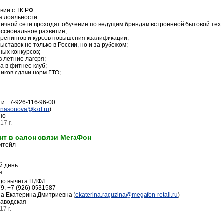
вии с ТК РФ.
а лояльности:
ичной сети проходят обучение по ведущим брендам встроенной бытовой тех
ессиональное развитие;
тренингов и курсов повышения квалификации;
ставок не только в России, но и за рубежом;
ных конкурсов;
в летние лагеря;
а в фитнес-клуб;
иков сдачи норм ГТО;
 и +7-926-116-96-00
(
nasonova@kxd.ru
)
но
17 г.
нт в салон связи МегаФон
итейл
й день
я
 до вычета НДФЛ
79, +7 (926) 0531587
а Екатерина Дмитриевна (
ekaterina.raguzina@megafon-retail.ru
)
аводская
7 г.