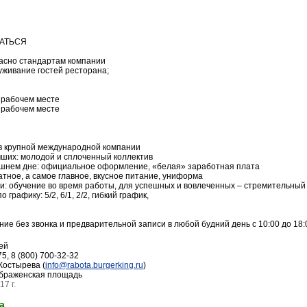
АТЬСЯ
асно стандартам компании
уживание гостей ресторана;
 рабочем месте
 рабочем месте
 в крупной международной компании
чших: молодой и сплоченный коллектив
ашнем дне: официальное оформление, «белая» заработная плата
атное, а самое главное, вкусное питание, униформа
ми: обучение во время работы, для успешных и вовлеченных – стремительный
графику: 5/2, 6/1, 2/2, гибкий график,
ие без звонка и предварительной записи в любой будний день с 10:00 до 18:
ей
75, 8 (800) 700-32-32
Костырева (
info@rabota.burgerking.ru
)
браженская площадь
7 г.
а