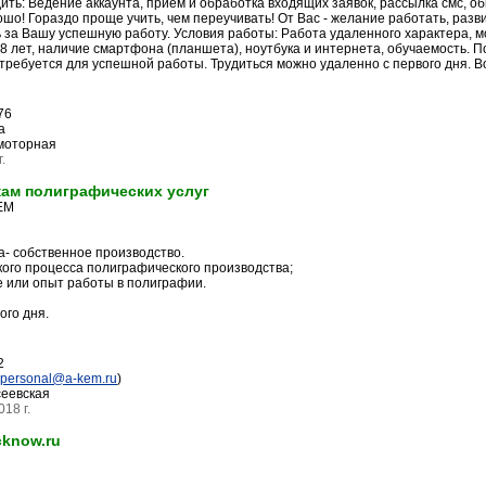
ить: Ведение аккаунта, приём и обработка входящих заявок, рассылка смс, о
шо! Гораздо проще учить, чем переучивать! От Вас - желание работать, раз
 за Вашу успешную работу. Условия работы: Работа удаленного характера, мо
8 лет, нaличие cмapтфoнa (планшета), ноутбука и интepнетa, обучаемость. П
о требуется для успешной работы. Трудиться можно удаленно с первого дн
76
а
моторная
.
ам полиграфических услуг
ЕМ
а- собственное производство.
ого процесса полиграфического производства;
 или опыт работы в полиграфии.
ого дня.
2
personal@a-kem.ru
)
еевская
18 г.
cknow.ru