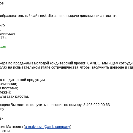
ов
образовательный сайт msk-dip.com по выдаче дипломов и аттестатов
-75
а
шкинская
17 г.
жам
ера по продажам в молодой кондитерский проект ICANDO. Мы ищем сотрудник
олях на испытательном этапе сотрудничества, чтобы заслужить доверие и сде
та кондитерской продукции
 компании;
а поставку;
атежей;
ультатах работы.
цию Вы можете получить, позвонив по номеру: 8 495 922 90 63.
any
ей
ия Матвеева (
a.matveeva@amb.company
)
вская