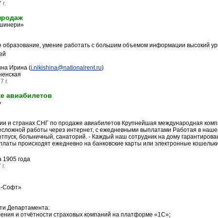
 г.
продаж
шинери»
 образование, умение работать с большим объемом информации высокий ур
ей
на Ирина (
i.nikishina@nationalrent.ru
)
ненская
 г.
е авиабилетов
»
ии и странах СНГ по продаже авиабилетов Крупнейшая международная компа
есложной работы через интернет, с ежедневными выплатами Работая в нашей
отпуск, больничный, санаторий. - Каждый наш сотрудник на дому гарантиров
ыплаты происходят ежедневно на банковские карты или электронные кошельки
 1905 года
г.
а-Софт»
ти Департамента:
ения и отчётности страховых компаний на платформе «1С»;