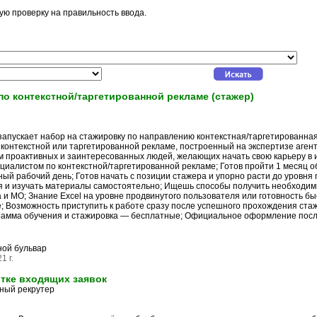
ую проверку на правильность ввода.
о контекстной/таргетированной рекламе (стажер)
 запускает набор на стажировку по направлению контекстная/таргетированн
контекстной или таргетированной рекламе, построенный на экспертизе агент
 проактивных и заинтересованных людей, желающих начать свою карьеру в инт
циалистом по контекстной/таргетированной рекламе; Готов пройти 1 месяц 
ый рабочий день; Готов начать с позиции стажера и упорно расти до уровня 
ся и изучать материалы самостоятельно; Ищешь способы получить необходим
и МО; Знание Excel на уровне продвинутого пользователя или готовность бы
 Возможность приступить к работе сразу после успешного прохождения стажи
рамма обучения и стажировка — бесплатные; Официальное оформление после
ой бульвар
1 г.
тке входящих заявок
тный рекрутер