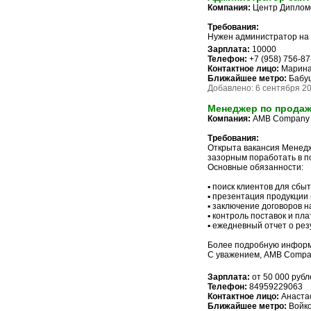
Компания:
Центр Диплом
Требования:
Нужен администратор на 
Зарплата:
10000
Телефон:
+7 (958) 756-87
Контактное лицо:
Марин
Ближайшее метро:
Бабу
Добавлено: 6 сентября 20
Менеджер по прода
Компания:
AMB Company
Требования:
Открыта вакансия Менедж
зазорным поработать в п
Основные обязанности:
▪ поиск клиентов для сбы
▪ презентация продукции
▪ заключение договоров н
▪ контроль поставок и пл
▪ ежедневный отчет о рез
Более подробную информа
С уважением, AMB Comp
Зарплата:
от 50 000 рубл
Телефон:
84959229063
Контактное лицо:
Анастас
Ближайшее метро:
Войко