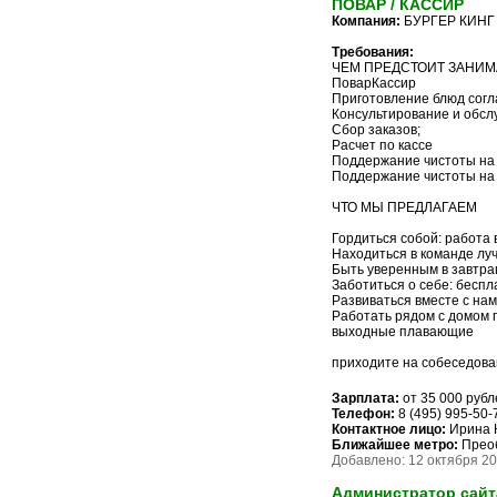
ПОВАР / КАССИР
Компания:
БУРГЕР КИНГ
Требования:
ЧЕМ ПРЕДСТОИТ ЗАНИМ
ПоварКассир
Приготовление блюд согл
Консультирование и обсл
Сбор заказов;
Расчет по кассе
Поддержание чистоты на
Поддержание чистоты на
ЧТО МЫ ПРЕДЛАГАЕМ
Гордиться собой: работа
Находиться в команде лу
Быть уверенным в завтр
Заботиться о себе: беспл
Развиваться вместе с на
Работать рядом с домом по 
выходные плавающие
приходите на собеседован
Зарплата:
от 35 000 рубл
Телефон:
8 (495) 995-50-
Контактное лицо:
Ирина 
Ближайшее метро:
Прео
Добавлено: 12 октября 201
Администратор сайт