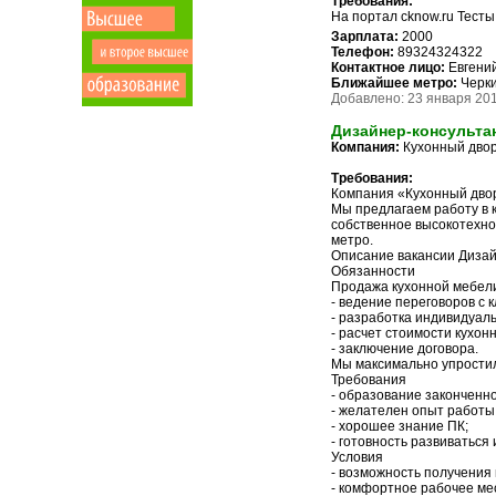
Требования:
На портал cknow.ru Тест
Зарплата:
2000
Телефон:
89324324322
Контактное лицо:
Евгений
Ближайшее метро:
Черки
Добавлено: 23 января 201
Дизайнер-консульта
Компания:
Кухонный дво
Требования:
Компания «Кухонный двор
Мы предлагаем работу в 
собственное высокотехно
метро.
Описание вакансии Дизай
Обязанности
Продажа кухонной мебели
- ведение переговоров с 
- разработка индивидуаль
- расчет стоимости кухонн
- заключение договора.
Мы максимально упростил
Требования
- образование законченно
- желателен опыт работы
- хорошее знание ПК;
- готовность развиваться 
Условия
- возможность получения 
- комфортное рабочее ме