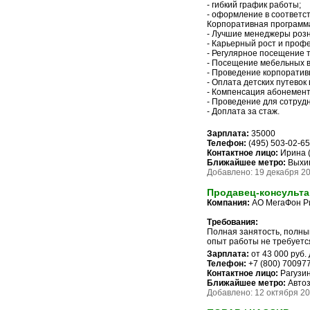
- гибкий график работы;
- оформление в соответст
Корпоративная программ
- Лучшие менеджеры розн
- Карьерный рост и проф
- Регулярное посещение 
- Посещение мебельных вы
- Проведение корпоратив
- Оплата детских путевок 
- Компенсация абонемент
- Проведение для сотрудн
- Доплата за стаж.
Зарплата:
35000
Телефон:
(495) 503-02-65
Контактное лицо:
Ирина 
Ближайшее метро:
Выхи
Добавлено: 19 декабря 20
Продавец-консульта
Компания:
АО МегаФон Р
Требования:
Полная занятость, полны
опыт работы не требуетс
Зарплата:
от 43 000 руб.
Телефон:
+7 (800) 70097
Контактное лицо:
Рагузин
Ближайшее метро:
Автоз
Добавлено: 12 октября 201