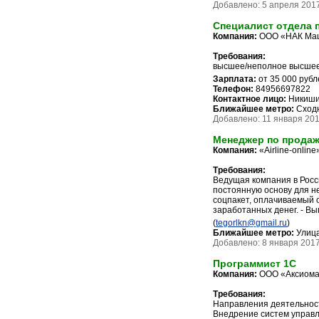
Добавлено: 5 апреля 2017
Специалист отдела 
Компания:
ООО «НАК Ма
Требования:
высшее/неполное высшее
Зарплата:
от 35 000 рубл
Телефон:
84956697822
Контактное лицо:
Никиши
Ближайшее метро:
Сход
Добавлено: 11 января 2017
Менеджер по продаж
Компания:
«Airline-online
Требования:
Ведущая компания в Росс
постоянную основу для н
соцпакет, оплачиваемый 
заработанных денег. - В
(
tegorlkn@gmail.ru
)
Ближайшее метро:
Улица
Добавлено: 8 января 2017 
Программист 1С
Компания:
ООО «Аксиом
Требования:
Направления деятельнос
Внедрение систем управл