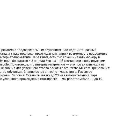
ая реклама с предварительным обучением. Вас ждет интенсивный
ства, а также реальная практика в компании и возможность продолжить
ернет-маркетинге. Тебе к нам, если ты: Хочешь начать карьеру в
обучения бесплатно + 3 недели бесплатной стажировки с последующим
middle; Понимаешь, что интернет-маркетинг — это про аналитику, а не
ые знания для успешного старта работы в агентстве MGcom. Требования:
стро обучиться; Знание основ интернет-маркетинга; Развитое
ровки. Условия: Оставить заявку до 23 мая включительно; Старт
 успешного прохождения стажировки — мы работаем 5/2 с 10 до 19.