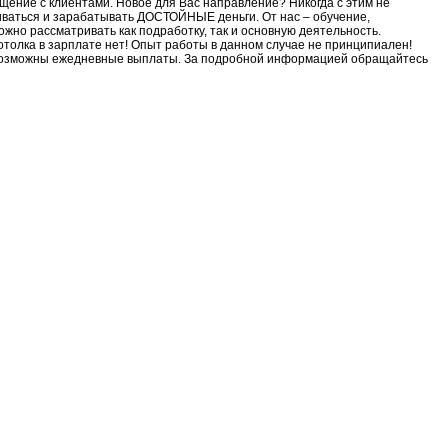
бщение с клиентами. Новое для Вас направление? Никогда с этим не
виваться и зарабатывать ДОСТОЙНЫЕ деньги. От нас – обучение,
жно рассматривать как подработку, так и основную деятельность.
отолка в зарплате нет! Опыт работы в данном случае не принципиален!
я. Возможны ежедневные выплаты. За подробной информацией обращайтесь