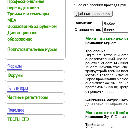
Профессиональная
* Все объявления проходят ручн
переподготовка
Тренинги и семинары
MBA
Вакансия:
Образование за рубежом
Станция метро:
Дистанционное
Младший менеджер п
образование
Компания:
MgCom
Подготовительные курсы
Требования:
Digital-агентство MGCom
образовательный курс по 
работу в MGcom. Мы ищем
MGcom; Хочешь стать спе
трудоустройством на полн
креатив; Готов занимать
Форумы
Город проживания Москва 
аналитическое мышление;
программы: 7 июня; Прог
Зарплата:
30000
Частные репетиторы
Ближайшее метро:
Цветн
Добавлено: 22 апреля 202
Менеджер по обрабо
Компания:
Жук Я.С. , час
ТЕСТЫ ЕГЭ
Требования: