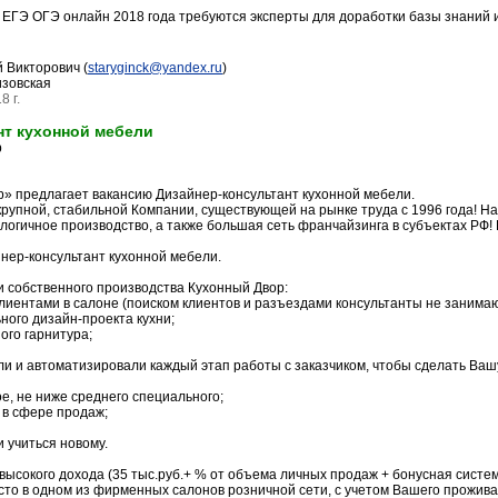
ы ЕГЭ ОГЭ онлайн 2018 года требуются эксперты для доработки базы знаний и
 Викторович (
staryginck@yandex.ru
)
зовская
8 г.
нт кухонной мебели
р
» предлагает вакансию Дизайнер-консультант кухонной мебели.
крупной, стабильной Компании, существующей на рынке труда с 1996 года! Н
логичное производство, а также большая сеть франчайзинга в субъектах РФ! 
нер-консультант кухонной мебели.
 собственного производства Кухонный Двор:
клиентами в салоне (поиском клиентов и разъездами консультанты не занимаю
ного дизайн-проекта кухни;
ого гарнитура;
и и автоматизировали каждый этап работы с заказчиком, чтобы сделать Ваш
е, не ниже среднего специального;
 в сфере продаж;
и учиться новому.
высокого дохода (35 тыс.руб.+ % от объема личных продаж + бонусная систем
сто в одном из фирменных салонов розничной сети, с учетом Вашего прожива