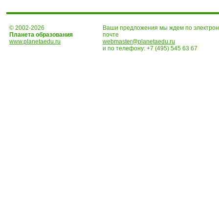
© 2002-2026
Ваши предложения мы ждем по электро
Планета образования
почте
www.planetaedu.ru
webmaster@planetaedu.ru
и по телефону:
+7 (495) 545 63 67