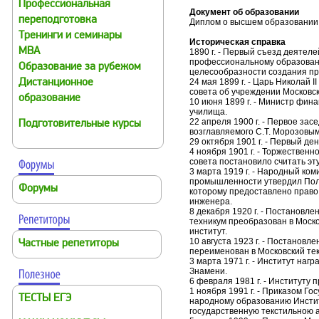
Профессиональная
Документ об образовании
переподготовка
Диплом о высшем образовании 
Тренинги и семинары
Историческая справка
MBA
1890 г. - Первый съезд деятеле
профессиональному образован
Образование за рубежом
целесообразности создания пр
24 мая 1899 г. - Царь Николай 
Дистанционное
совета об учреждении Московск
образование
10 июня 1899 г. - Министр фин
училища.
22 апреля 1900 г. - Первое зас
Подготовительные курсы
возглавляемого С.Т. Морозовым
29 октября 1901 г. - Первый де
4 ноября 1901 г. - Торжествен
совета постановило считать эт
3 марта 1919 г. - Народный ком
промышленности утвердил Поло
Форумы
которому предоставлено право
инженера.
8 декабря 1920 г. - Постановл
техникум преобразован в Моск
институт.
10 августа 1923 г. - Постанов
Частные репетиторы
переименован в Московский тек
3 марта 1971 г. - Институт наг
Знамени.
6 февраля 1981 г. - Институту 
1 ноября 1991 г. - Приказом Г
ТЕСТЫ ЕГЭ
народному образованию Инсти
государственную текстильною а