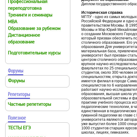
Профессиональная
Диплом государственного обра
переподготовка
Историческая справка
Тренинги и семинары
МГПУ - одно из самых молодых
Российской Федерации и одно 
MBA
правительством Москвы. В 1995
Образование за рубежом
Москвы и Мэр Юрий Михайлови
о создании Московского Городс
Дистанционное
который призван обеспечить по
образование
столичного образования. Его у
образования.Для университета
материальная база, привлечен
Подготовительные курсы
университет был призван стат
центром столичного образовани
крупное научно-исследовательс
факультетах по 25 специальнос
студентов, около 300 человек о
специальностям, открыта докт
Форумы
имеется филиал в городе Сама
специалистов по 6 направлени
работают научно-исследовател
образования, высшая школа уп
образовательной системы и фа
практике учебного процесса и
Частные репетиторы
педагогические технологии, в ч
единственная в педагогически
гуманной педагогики во главе 
университета являются автора
уже выпустил более 1000 специ
ТЕСТЫ ЕГЭ
1000 студентов старших курсов
школах, лицеях, гимназиях.