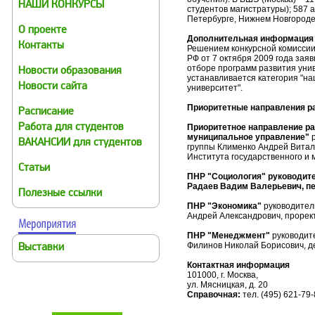
НАШИ КОНКУРСЫ
студентов магистратуры); 587 а
Петербурге, Нижнем Новгороде
О проекте
Дополнительная информация
Контакты
Решением конкурсной комиссии
РФ от 7 октября 2009 года зая
отборе программ развития уни
Новости образования
устанавливается категория "н
Новости сайта
университет".
Приоритетные направления р
Расписание
Работа для студентов
Приоритетное направление ра
муниципальное управление"
ВАКАНСИИ для студентов
группы Клименко Андрей Витал
Института государственного и
Статьи
ПНР "Социология" руководит
Радаев Вадим Валерьевич, п
Полезные ссылки
ПНР "Экономика"
руководител
Андрей Александрович, прорек
ПНР "Менеджмент"
руководит
Филинов Николай Борисович, д
Выставки
Контактная информация
101000, г. Москва,
ул. Мясницкая, д. 20
Справочная:
тел. (495) 621-79