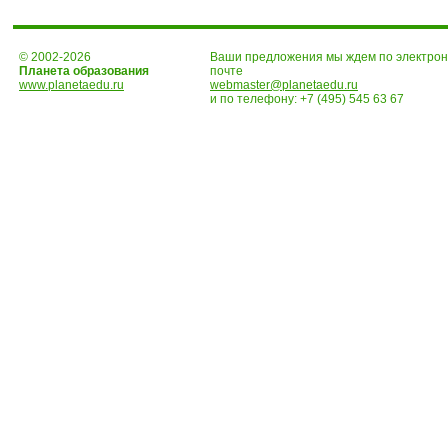
© 2002-2026
Ваши предложения мы ждем по электро
Планета образования
почте
www.planetaedu.ru
webmaster@planetaedu.ru
и по телефону:
+7 (495) 545 63 67