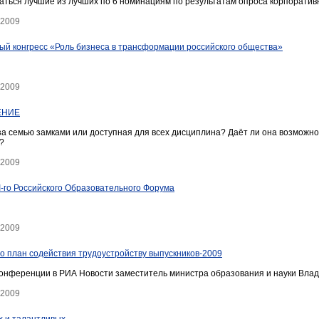
даться лучшие из лучших по 6 номинациям по результатам опроса корпорати
 2009
й конгресс «Роль бизнеса в трансформации российского общества»
 2009
ЕНИЕ
за семью замками или доступная для всех дисциплина? Даёт ли она возможно
?
 2009
I-го Российского Образовательного Форума
 2009
о план содействия трудоустройству выпускников-2009
конференции в РИА Новости заместитель министра образования и науки Вла
 2009