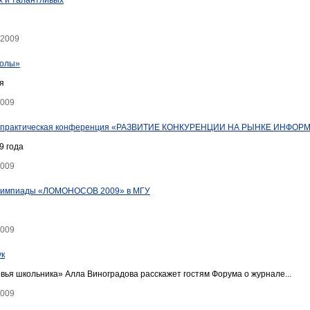
 и талантливых
 2009
колы»
я
2009
но-практическая конференция «РАЗВИТИЕ КОНКУРЕНЦИИ НА РЫНКЕ ИНФ
9 года
2009
лимпиады «ЛОМОНОСОВ 2009» в МГУ
2009
ук
вья школьника» Алла Виноградова расскажет гостям Форума о журнале...
2009