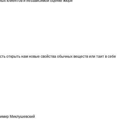
вных клиентов и независимой оценке жюри
сть открыть нам новые свойства обычных веществ или таит в себе
димир Миклушевский