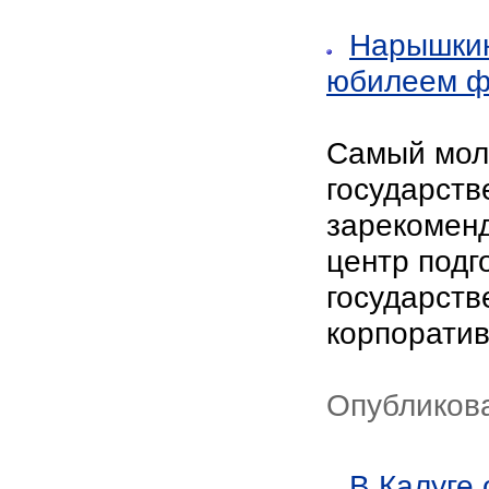
Нарышкин
юбилеем ф
Самый мол
государств
зарекомен
центр подг
государств
корпоратив
Опубликова
В Калуге 