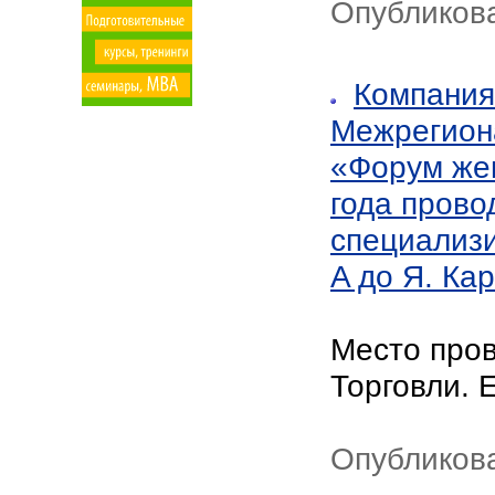
Опубликова
Компания
Межрегион
«Форум же
года прово
специализ
A до Я. Ка
Место про
Торговли. 
Опубликова