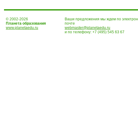
© 2002-2026
Ваши предложения мы ждем по электро
Планета образования
почте
www.planetaedu.ru
webmaster@planetaedu.ru
и по телефону:
+7 (495) 545 63 67