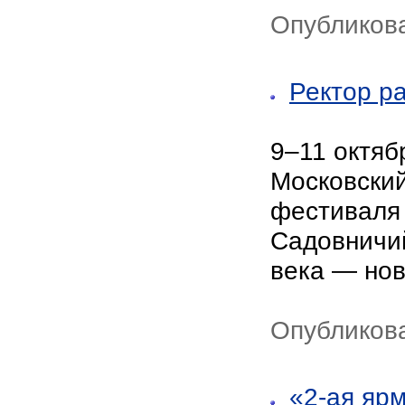
Опубликова
Ректор р
9–11 октяб
Московски
фестиваля 
Садовничий
века — но
Опубликова
«2-ая яр