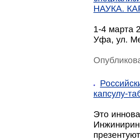
НАУКА. К
1-4 марта 
Уфа, ул. М
Опубликова
Российск
капсулу-та
Это иннова
Инжинирин
презентую