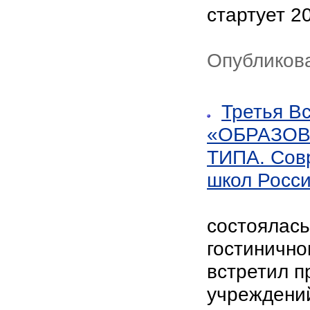
стартует 2
Опубликов
Третья В
«ОБРАЗО
ТИПА. Сов
школ Росс
состоялась
гостинично
встретил п
учреждений