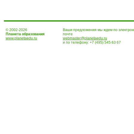
© 2002-2026
Ваши предложения мы ждем по электро
Планета образования
почте
www.planetaedu.ru
webmaster@planetaedu.ru
и по телефону:
+7 (495) 545 63 67