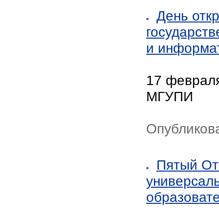
День отк
государств
и информа
17 февраля
МГУПИ
Опубликов
Пятый От
универсал
образоват