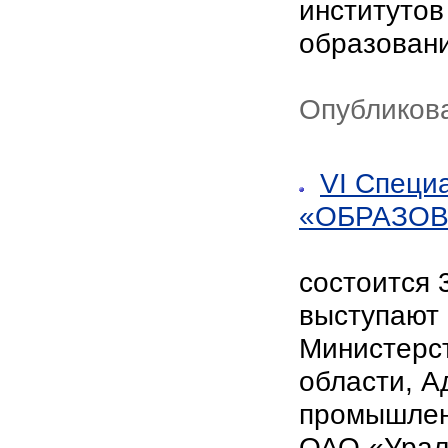
институтов
образовани
Опубликов
VI Специ
«ОБРАЗОВ
состоится 
выступают 
Министерс
области, А
промышлен
ОАО «Урал