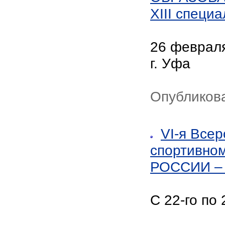
XIII специ
26 февраля
г. Уфа
Опубликов
VI-я Все
спортивно
РОССИИ –
С 22-го по