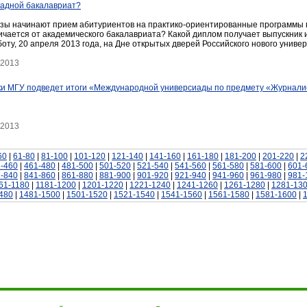
ладной бакалавриат?
вузы начинают прием абитуриентов на практико-ориентированные программы 
ичается от академического бакалавриата? Какой диплом получает выпускник 
боту, 20 апреля 2013 года, на Дне открытых дверей Российского нового униве
 2013
ки МГУ подведет итоги «Международной универсиады по предмету «Журналис
 2013
60
|
61-80
|
81-100
|
101-120
|
121-140
|
141-160
|
161-180
|
181-200
|
201-220
|
2
-460
|
461-480
|
481-500
|
501-520
|
521-540
|
541-560
|
561-580
|
581-600
|
601-
-840
|
841-860
|
861-880
|
881-900
|
901-920
|
921-940
|
941-960
|
961-980
|
981-
61-1180
|
1181-1200
|
1201-1220
|
1221-1240
|
1241-1260
|
1261-1280
|
1281-13
480
|
1481-1500
|
1501-1520
|
1521-1540
|
1541-1560
|
1561-1580
|
1581-1600
|