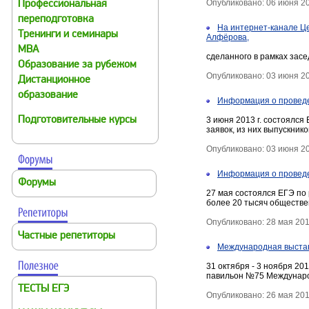
Опубликовано: 06 июня 2
Профессиональная
переподготовка
На интернет-канале Ц
Тренинги и семинары
Алфёрова,
MBA
сделанного в рамках засе
Образование за рубежом
Опубликовано: 03 июня 2
Дистанционное
образование
Информация о провед
Подготовительные курсы
3 июня 2013 г. состоялся
заявок, из них выпускнико
Опубликовано: 03 июня 2
Информация о проведе
Форумы
27 мая состоялся ЕГЭ по 
более 20 тысяч обществе
Опубликовано: 28 мая 20
Частные репетиторы
Международная выстав
31 октября - 3 ноября 201
павильон №75 Междунаро
ТЕСТЫ ЕГЭ
Опубликовано: 26 мая 20