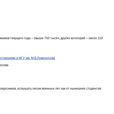
ников текущего года – свыше 750 тысяч; других категорий – около 110
ботающими в МГУ им. М.В.Ломоносова
носова
окурсников, услышать песни военных лет как от нынешних студентов