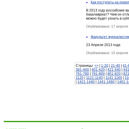
Как поступить на прик
В 2013 году российские 
бакалавриат? Чем он отл
можно будет узнать в суб
Опубликовано: 17 апреля
Факультет журналисти
23 Апреля 2013 года
Опубликовано: 15 апреля
Страницы:
<<
|
1-20
|
21-40
|
41-
381-400
|
401-420
|
421-440
|
441
761-780
|
781-800
|
801-820
|
821
1120
|
1121-1140
|
1141-1160
|
11
|
1421-1440
|
1441-1460
|
1461-1