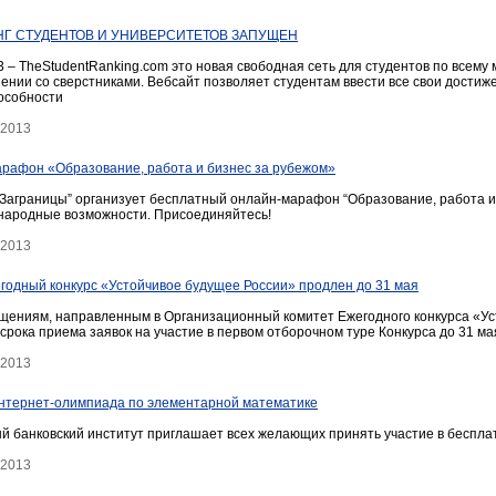
Г СТУДЕНТОВ И УНИВЕРСИТЕТОВ ЗАПУЩЕН
3 – TheStudentRanking.com это новая свободная сеть для студентов по всем
внении со сверстниками. Вебсайт позволяет студентам ввести все свои дости
особности
 2013
рафон «Образование, работа и бизнес за рубежом»
Заграницы” организует бесплатный онлайн-марафон “Образование, работа и б
народные возможности. Присоединяйтесь!
 2013
жегодный конкурс «Устойчивое будущее России» продлен до 31 мая
ениям, направленным в Организационный комитет Ежегодного конкурса «Ус
рока приема заявок на участие в первом отборочном туре Конкурса до 31 ма
 2013
нтернет-олимпиада по элементарной математике
 банковский институт приглашает всех желающих принять участие в беспл
 2013