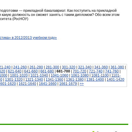
подготовки — прикладной бакалавриат. Как поступить на прикладной
и какую должность он сможет занять с таким дипломом? Обо всем этом
рситета (РосНОУ)
тика» в 2012/2013 учебном году»
21-240
|
241-260
|
261-280
|
281-300
|
301-320
|
321-340
|
341-360
|
361-380
|
620
|
621-640
|
641-660
|
661-680
|
681-700
|
701-720
|
721-740
|
741-760
|
1000
|
1001-1020
|
1021-1040
|
1041-1060
|
1061-1080
|
1081-1100
|
1101-
00
|
1301-1320
|
1321-1340
|
1341-1360
|
1361-1380
|
1381-1400
|
1401-1420
1601-1620
|
1621-1640
|
1641-1660
|
1661-1679
|
>>