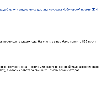
ва добавлена видеозапись доклада лауреата Нобелевской премии Ж.И.
выпускников текущего года. На участие в нем было принято 815 тысяч
кников текущего года — около 750 тысяч, на который было аккредитовано
ПЭ), в которых работало свыше 210 тысяч организаторов