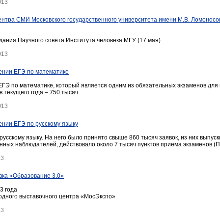
013
ентра СМИ Московского государственного университета имени М.В. Ломоносо
дания Научного совета Института человека МГУ (17 мая)
013
ении ЕГЭ по математике
 ЕГЭ по математике, который является одним из обязательных экзаменов для 
в текущего года – 750 тысяч
013
нии ЕГЭ по русскому языку
русскому языку. На него было принято свыше 860 тысяч заявок, из них выпус
нных наблюдателей, действовало около 7 тысяч пунктов приема экзаменов (П
13
ка «Образование 3.0»
3 года
дного выставочного центра «МосЭкспо»
13