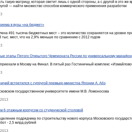
ть такую матрицу, которая светит лишь с одной стороны, а с другой в это же 
другой — найти множество способов коммерческого применения разработки
13
иема в вузы «на бюджет»
ена 491 тысяча бюджетных мест – это количество сохраняется на уровне про
 тыс. мест, что на 2,9% меньше по сравнению с 2012 годом
13
ые этапы Пятого Открытого Чемпионата России по универсальному марафон
приехали в Москву на Финал. В пятый раз Гостиничный комплекс «Измайлово
13
ничий встретился с супругой премьер-министра Японии А. Абэ
осковском государственном университете имени М.В. Ломоносова
 2013
м 6-этажным корпусом со студенческой столовой
еделение подрядчика по строительству нового корпуса Московского государс
от - 2,5 млрд рублей
 2013