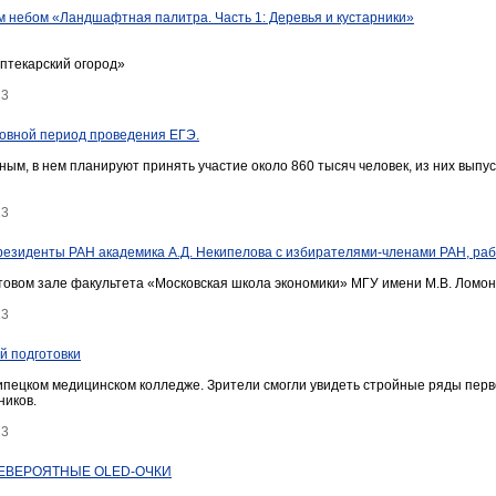
м небом «Ландшафтная палитра. Часть 1: Деревья и кустарники»
птекарский огород»
13
новной период проведения ЕГЭ.
м, в нем планируют принять участие около 860 тысяч человек, из них выпуск
13
президенты РАН академика А.Д. Некипелова с избирателями-членами РАН, ра
 актовом зале факультета «Московская школа экономики» МГУ имени М.В. Ломо
13
й подготовки
Липецком медицинском колледже. Зрители смогли увидеть стройные ряды перв
ников.
13
НЕВЕРОЯТНЫЕ OLED-ОЧКИ