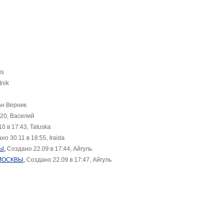
is
tnik
ан Верник
:20, Василий
0 в 17:43, Tatuska
но 30.11 в 18:55, Iraida
ВЫ
,
Создано 22.09 в 17:44, Айгуль
 МОСКВЫ
,
Создано 22.09 в 17:47, Айгуль