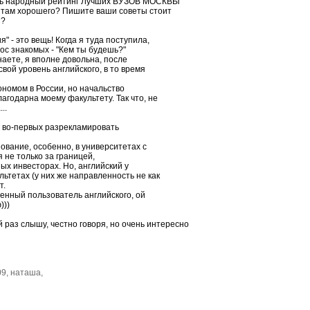
ить народный рейтинг Лучших ВУЗОВ МОСКВЫ
то там хорошего? Пишите ваши советы стоит
я?
" - это вещь! Когда я туда поступила,
рос знакомых - "Кем ты будешь?"
знаете, я вполне довольна, после
свой уровень английского, в то время
ономом в России, но начальство
лагодарна моему факультету. Так что, не
..
о, во-первых разрекламировать
зование, особенно, в университетах с
 не только за границей,
ных инвесторах. Но, английский у
ьтетах (у них же направленность не как
т.
енный пользователь английского, ой
)))
й раз слышу, честно говоря, но очень интересно
09, наташа,