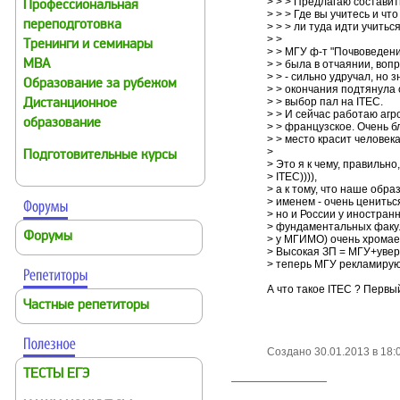
> > > Предлагаю состав
Профессиональная
> > > Где вы учитесь и ч
переподготовка
> > > ли туда идти учитьс
> >
Тренинги и семинары
> > МГУ ф-т "Почвоведения
MBA
> > была в отчаянии, воп
> > - сильно удручал, но 
Образование за рубежом
> > окончания подтянула 
> > выбор пал на ITEC.
Дистанционное
> > И сейчас работаю агр
образование
> > французское. Очень б
> > место красит человека.
>
Подготовительные курсы
> Это я к чему, правильн
> ITEC)))),
> а к тому, что наше обра
> именем - очень цениться
> но и России у иностран
> фундаментальных факул
Форумы
> у МГИМО) очень хромае
> Высокая ЗП = МГУ+увер
> теперь МГУ рекламирую
А что такое ITEC ? Первы
Частные репетиторы
Создано 30.01.2013 в 18:
ТЕСТЫ ЕГЭ