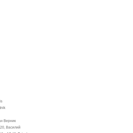
is
tnik
ан Верник
:20, Василий