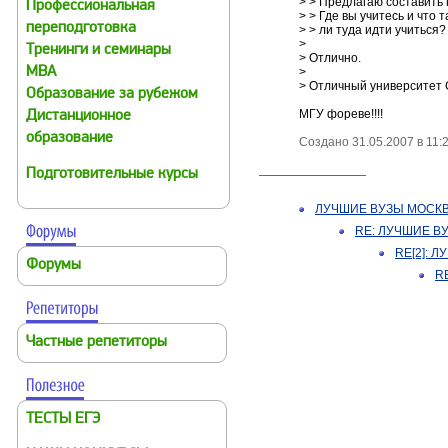
> > Предлагаю составит
Профессиональная
> > Где вы учитесь и что
переподготовка
> > ли туда идти учиться?
>
Тренинги и семинары
> Отлично.
MBA
>
> Отличный университет
Образование за рубежом
МГУ фореве!!!!
Дистанционное
образование
Создано 31.05.2007 в 11:2
Подготовительные курсы
ЛУЧШИЕ ВУЗЫ МОСК
RE: ЛУЧШИЕ В
RE[2]: 
Форумы
R
Частные репетиторы
ТЕСТЫ ЕГЭ