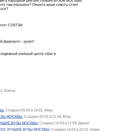
ставить народный рейтинг Лучших ВУЗОВ МОСКВЫ
 и что там хорошего? Пишите ваши советы стоит
ться?
ситет СПбТЭИ.
й факультет - рулит!
олодежный учебный центр «Шаг в
31, Елена,
ВЫ
,
Создано 05.03 в 19:02, Иван
УЗЫ МОСКВЫ
,
Создано 05.03 в 21:16, Bony
ЛУЧШИЕ ВУЗЫ МОСКВЫ
,
Создано 16.03 в 17:59, Диана
E[3]: ЛУЧШИЕ ВУЗЫ МОСКВЫ
,
Создано 19.03 в 22:31, Алекс