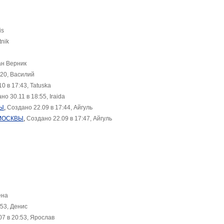
is
tnik
ан Верник
:20, Василий
0 в 17:43, Tatuska
но 30.11 в 18:55, Iraida
ВЫ
,
Создано 22.09 в 17:44, Айгуль
 МОСКВЫ
,
Создано 22.09 в 17:47, Айгуль
ена
:53, Денис
7 в 20:53, Ярослав