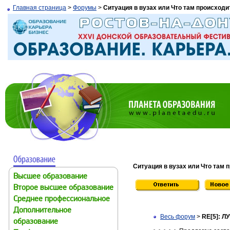
Главная страница
>
Форумы
>
Ситуация в вузах или Что там происходи
Ситуация в вузах или Что там 
Высшее образование
Второе высшее образование
Среднее профессиональное
Дополнительное
Весь форум
>
RE[5]: 
образование