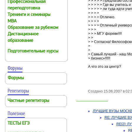
> > > > > Предлагаю со
Профессиональная
> > > > > Где вы учитесь
переподготовка
> > > > > ли туда идти учи
> > > >
Тренинги и семинары
> > > > Отлично.
MBA
> > > >
> > > > Отличный универ
Образование за рубежом
> > >
> > > МГУ фореве!!!!
Дистанционное
> >
образование
> > Согласна! Философски
>
>
Подготовительные курсы
> Самый лучший - наш М
> бизнес»!!!!!!
А что это за центр?
Форумы
Создано 15.06.2007 в 02:
Частные репетиторы
ЛУЧШИЕ ВУЗЫ МОСК
RE: ЛУЧШИЕ В
ТЕСТЫ ЕГЭ
RE[2]: 
R