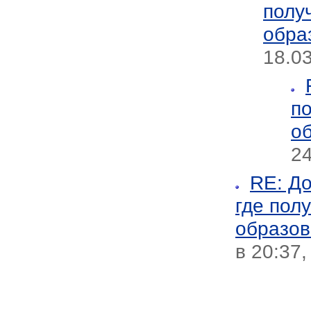
полу
обра
18.03
п
о
24
RE: До
где пол
образов
в 20:37