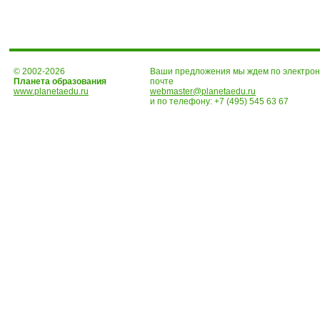
© 2002-2026
Ваши предложения мы ждем по электро
Планета образования
почте
www.planetaedu.ru
webmaster@planetaedu.ru
и по телефону:
+7 (495) 545 63 67