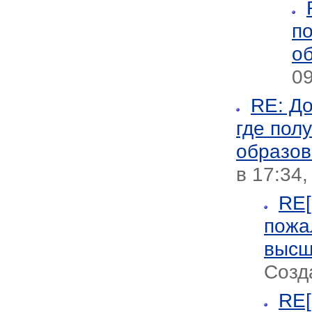
п
о
09
RE: До
где пол
образов
в 17:34,
RE[
пожа
высш
Созд
RE[