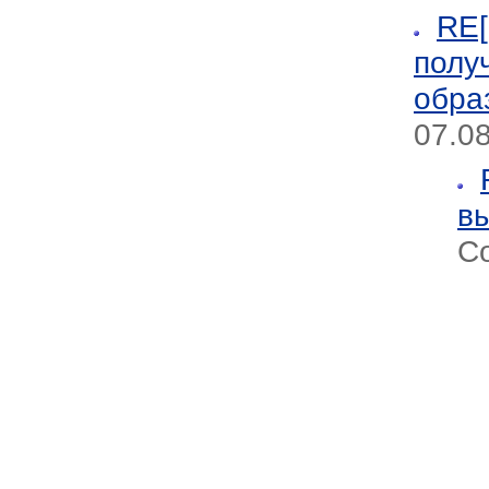
RE[
полу
обра
07.08
в
Со