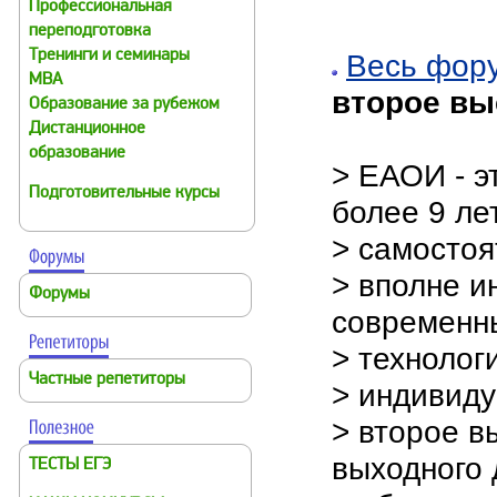
Профессиональная
переподготовка
Тренинги и семинары
Весь фор
MBA
второе вы
Образование за рубежом
Дистанционное
образование
> ЕАОИ - э
Подготовительные курсы
более 9 лет
> самостоя
> вполне и
Форумы
современн
> технолог
Частные репетиторы
> индивиду
> второе в
выходного 
ТЕСТЫ ЕГЭ