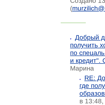
Создано 13
(
murzilich@
Добрый д
получить 
по спецаль
и кредит".
Марина
RE: До
где пол
образов
в 13:48