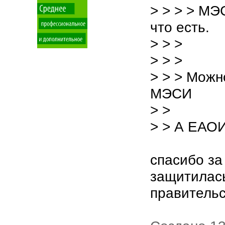
> > > > МЭ
что есть.
> > >
> > >
> > > Можн
МЭСИ
> >
> > А ЕАОИ
спасибо за 
защитилас
правитель