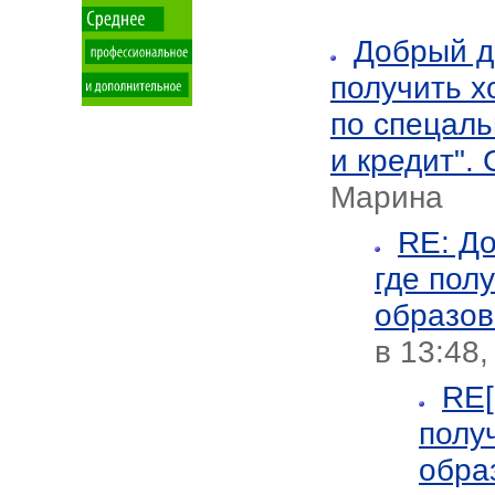
Добрый д
получить 
по спецаль
и кредит".
Марина
RE: До
где пол
образов
в 13:48
RE[
полу
обра