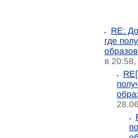
RE: До
где пол
образов
в 20:58
RE[
полу
обра
28.06
п
о