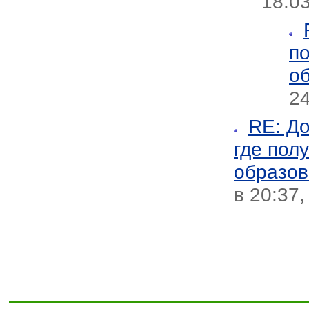
18.03
п
о
24
RE: До
где пол
образов
в 20:37