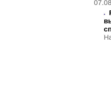
07.08
в
с
Н