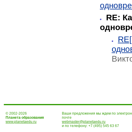
одновр
RE: К
одновр
RE[
одно
Викт
© 2002-2026
Ваши предложения мы ждем по электро
Планета образования
почте
www.planetaedu.ru
webmaster@planetaedu.ru
и по телефону:
+7 (495) 545 63 67