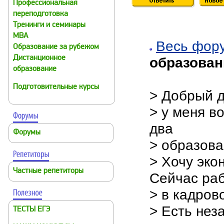
Профессиональная
переподготовка
Тренинги и семинары
MBA
Весь фор
Образование за рубежом
Дистанционное
образован
образование
Подготовительные курсы
> Добрый 
> у меня в
два
Форумы
> образов
> Хочу эко
Частные репетиторы
Сейчас ра
> в кадров
> Есть нез
ТЕСТЫ ЕГЭ