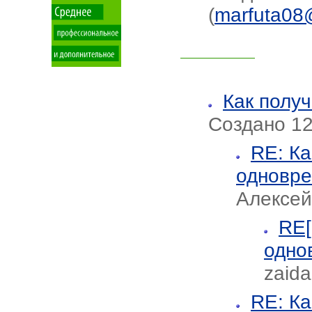
(
marfuta08
Как полу
Создано 12.
RE: Ка
одновр
Алексей
RE[
одно
zaida
RE: Ка