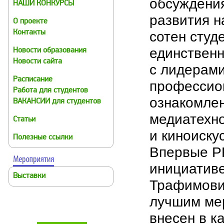
обсуждени
НАШИ КОНКУРСЫ
развития 
О проекте
сотен студ
Контакты
единствен
Новости образования
Новости сайта
с лидерами
Расписание
профессио
Работа для студентов
ознакомле
ВАКАНСИИ для студентов
медиатехн
Статьи
и киноиску
Полезные ссылки
Впервые PR
инициатив
Выставки
Трафимович
лучшим ме
внесен в к