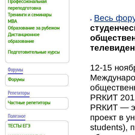
Профессиональная
переподготовка
Тренинги и семинары
Весь фор
MBA
студенчес
Образование за рубежом
Дистанционное
обществен
образование
телевиден
Подготовительные курсы
12-15 нояб
Международ
Форумы
обществен
PRКИТ 201
Частные репетиторы
PRКИТ — э
проект в у
students),
ТЕСТЫ ЕГЭ