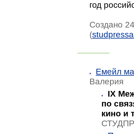
год россий
Создано 24
(
studpress
Емейл ма
Валерия
IX Ме
по свя
кино и 
СТУДПР