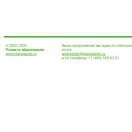
© 2002-2026
Ваши предложения мы ждем по электро
Планета образования
почте
www.planetaedu.ru
webmaster@planetaedu.ru
и по телефону:
+7 (495) 545 63 67