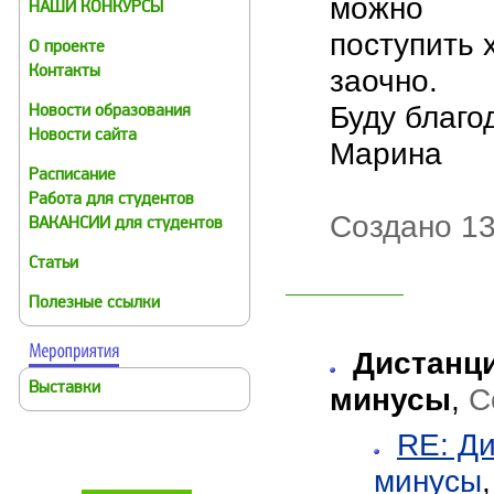
можно
НАШИ КОНКУРСЫ
поступить 
О проекте
заочно.
Контакты
Буду благ
Новости образования
Новости сайта
Марина
Расписание
Работа для студентов
Создано 13
ВАКАНСИИ для студентов
Статьи
Полезные ссылки
Дистанц
Выставки
минусы
,
С
RE: Д
минусы