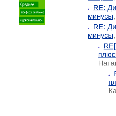
RE: Д
минусы
RE: Д
минусы
RE[
плюс
Ната
п
К