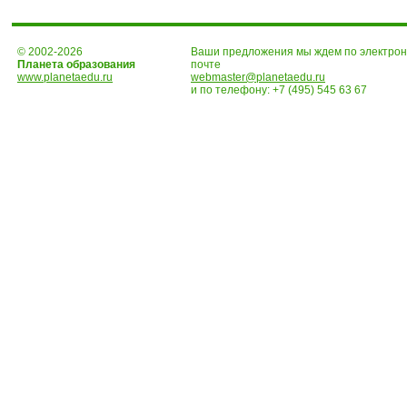
© 2002-2026
Ваши предложения мы ждем по электро
Планета образования
почте
www.planetaedu.ru
webmaster@planetaedu.ru
и по телефону:
+7 (495) 545 63 67