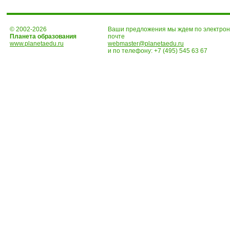
© 2002-2026
Ваши предложения мы ждем по электро
Планета образования
почте
www.planetaedu.ru
webmaster@planetaedu.ru
и по телефону:
+7 (495) 545 63 67