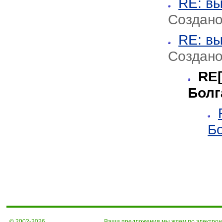
RE: в
Создано
RE: в
Создано
RE[
Болг
Б
© 2002-2026
Ваши предложения мы ждем по электро