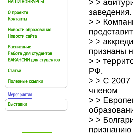
> > абитур
НАШИ КОНКУРСЫ
заведения.
О проекте
> > Компа
Контакты
представит
Новости образования
Новости сайта
> > аккред
Расписание
признаны 
Работа для студентов
> > террит
ВАКАНСИИ для студентов
РФ.
Статьи
> > С 2007
Полезные ссылки
членом
> > Европе
Выставки
образован
> > Болгар
признанию