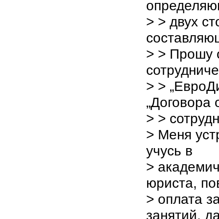
определяю
> > двух с
составляю
> > Прошу 
сотрудниче
> > „ЕвроД
„Договора 
> > сотруд
> Меня уст
учусь в
> академич
юриста, по
> оплата з
занятий, да