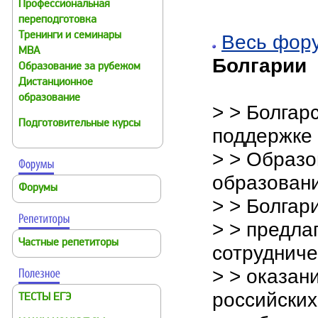
Профессиональная
переподготовка
Тренинги и семинары
Весь фор
MBA
Болгарии
Образование за рубежом
Дистанционное
образование
> > Болгар
Подготовительные курсы
поддержке
> > Образо
образован
Форумы
> > Болгар
> > предла
Частные репетиторы
сотрудниче
> > оказан
российских
ТЕСТЫ ЕГЭ