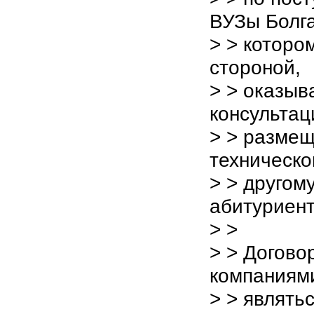
ВУЗы Болга
> > которо
стороной,
> > оказыв
консультац
> > разме
техническо
> > другом
абитуриент
> >
> > Догово
компаниям
> > являть