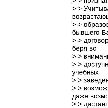
> > признан
> > Учитыв
возрастаю
> > образо
бывшего В
> > догово
беря во
> > вниман
> > доступ
учебных
> > заведе
> > возмож
даже возм
> > дистан