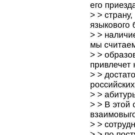
его приезд
> > страну,
языкового 
> > наличи
мы считаем
> > образо
привлечет 
> > достат
российских
> > абитур
> > В этой
взаимовыг
> > сотруд
> > по пос