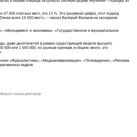
вузах в первую очередь затронуло заочную форму обучения – порядка 30
о 47 000 платных мест, это 13 %. Это разумная цифра, этот подход
 Очная всего 16 500 мест», – сказал Валерий Фальков на заседании
, «Менеджмент и экономика», «Государственное и муниципальное
годы, даже десятилетия в рамках существующей модели высшего
0 000 или 1 500 000, по разным оценкам, в общем, много, это
.
лениях «Журналистика», «Медиакоммуникации», «Телевидение», «Реклама
цированных кадров.
ийского союза ректоров