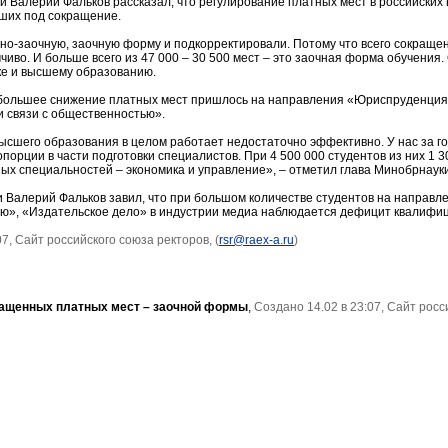
и Валерий Фальков рассказал, что регулирование платных мест в российских 
вших под сокращение.
но-заочную, заочную форму и подкорректировали. Потому что всего сокращен
чиво. И больше всего из 47 000 – 30 500 мест – это заочная форма обучения.
ке и высшему образованию.
ибольшее снижение платных мест пришлось на направления «Юриспруденция»
и связи с общественностью».
высшего образования в целом работает недостаточно эффективно. У нас за 
орции в части подготовки специалистов. При 4 500 000 студентов из них 1 30
ных специальностей – экономика и управление», – отметил глава Минобрнауки
 Валерий Фальков завил, что при большом количестве студентов на направ
ью», «Издательское дело» в индустрии медиа наблюдается дефицит квалифи
7, Сайт российского союза ректоров, (
rsr@raex-a.ru
)
ащенных платных мест – заочной формы
,
Создано 14.02 в 23:07, Сайт росс