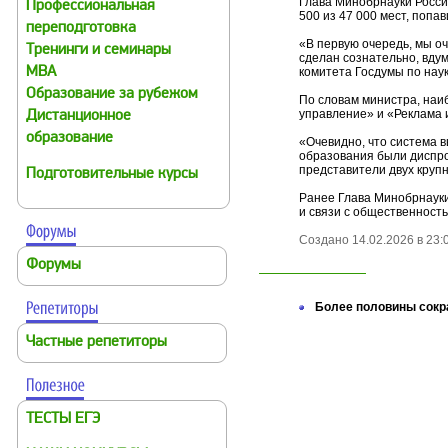
Глава Минобрнауки Росси
Профессиональная
500 из 47 000 мест, попа
переподготовка
«В первую очередь, мы оч
Тренинги и семинары
сделан сознательно, вдум
MBA
комитета Госдумы по нау
Образование за рубежом
По словам министра, на
управление» и «Реклама 
Дистанционное
образование
«Очевидно, что система 
образования были диспроп
представители двух круп
Подготовительные курсы
Ранее Глава Минобрнауки
и связи с общественност
Создано 14.02.2026 в 23:0
Форумы
Более половины сокр
Частные репетиторы
ТЕСТЫ ЕГЭ