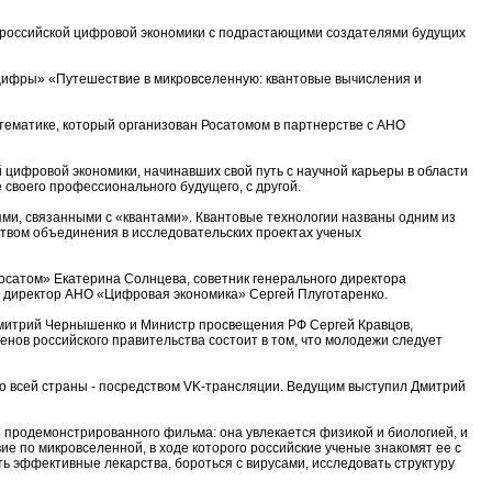
 российской цифровой экономики с подрастающими создателями будущих
 цифры» «Путешествие в микровселенную: квантовые вычисления и
тематике, который организован Росатомом в партнерстве с АНО
 цифровой экономики, начинавших свой путь с научной карьеры в области
 своего профессионального будущего, с другой.
ями, связанными с «квантами». Квантовые технологии названы одним из
ством объединения в исследовательских проектах ученых
осатом» Екатерина Солнцева, советник генерального директора
й директор АНО «Цифровая экономика» Сергей Плуготаренко.
Дмитрий Чернышенко и Министр просвещения РФ Сергей Кравцов,
ов российского правительства состоит в том, что молодежи следует
со всей страны - посредством VK-трансляции. Ведущим выступил Дмитрий
 продемонстрированного фильма: она увлекается физикой и биологией, и
ие по микровселенной, в ходе которого российские ученые знакомят ее с
 эффективные лекарства, бороться с вирусами, исследовать структуру