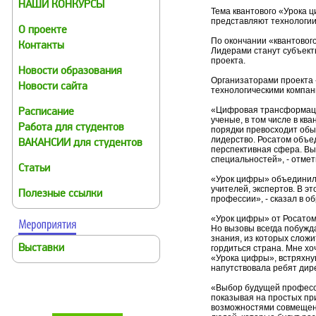
НАШИ КОНКУРСЫ
Тема квантового «Урока 
представляют технологии
О проекте
По окончании «квантовог
Контакты
Лидерами станут субъект
проекта.
Новости образования
Организаторами проекта
Новости сайта
технологическими компан
«Цифровая трансформация
Расписание
ученые, в том числе в кв
Работа для студентов
порядки превосходит обы
лидерство. Росатом объе
ВАКАНСИИ для студентов
перспективная сфера. Вы
специальностей», - отме
Статьи
«Урок цифры» объединил 
учителей, экспертов. В 
Полезные ссылки
профессии», - сказал в 
«Урок цифры» от Росатома
Но вызовы всегда побужд
знания, из которых слож
Выставки
гордиться страна. Мне хо
«Урока цифры», встряхну
напутствовала ребят дир
«Выбор будущей професси
показывая на простых при
возможностями совмещени