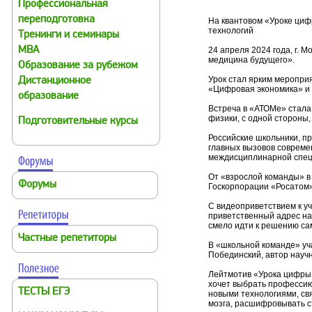
Профессиональная
переподготовка
На квантовом «Уроке циф
технологий
Тренинги и семинары
MBA
24 апреля 2024 года, г.
медицина будущего».
Образование за рубежом
Урок стал ярким меропри
Дистанционное
«Цифровая экономика» и п
образование
Встреча в «АТОМе» стала
физики, с одной стороны
Подготовительные курсы
Российские школьники, п
главных вызовов совреме
междисциплинарной специ
От «взрослой команды» в
Форумы
Госкорпорации «Росатом»
С видеоприветствием к у
приветственный адрес на
смело идти к решению сам
Частные репетиторы
В «школьной команде» уч
Побединский, автор науч
Лейтмотив «Урока цифры»
хочет выбрать профессию,
ТЕСТЫ ЕГЭ
новыми технологиями, св
мозга, расшифровывать с