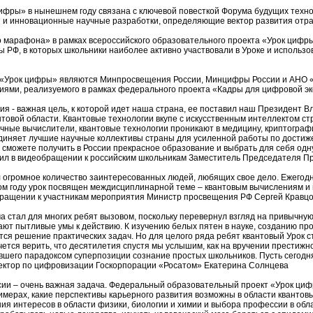
цифры» в нынешнем году связана с ключевой повесткой Форума будущих техн
 и инновационные научные разработки, определяющие вектор развития отра
о марафона» в рамках всероссийского образовательного проекта «Урок цифр
ы РФ, в которых школьники наиболее активно участвовали в Уроке и исполь
 «Урок цифры» являются Минпросвещения России, Минцифры России и АНО «
иями, реализуемого в рамках федерального проекта «Кадры для цифровой э
 - важная цель, к которой идет наша страна, ее поставил наш Президент В
антовой области. Квантовые технологии вкупе с искусственным интеллектом 
чные вычислители, квантовые технологии проникают в медицину, криптографи
диняет лучшие научные коллективы страны для усиленной работы по достижен
 сможете получить в России прекрасное образование и выбрать для себя од
тил в видеобращении к российским школьникам Заместитель Председателя 
огромное количество заинтересованных людей, любящих свое дело. Ежегодно
этом году урок посвящен междисциплинарной теме – квантовым вычислениям и
обращении к участникам мероприятия Министр просвещения РФ Сергей Кравцо
 стал для многих ребят вызовом, поскольку перевернул взгляд на привычную
ают пытливые умы к действию. К изучению белых пятен в науке, созданию п
ится решение практических задач. Но для целого ряда ребят квантовый Урок
чется верить, что десятилетия спустя мы услышим, как на вручении престижн
вшего парадоксом суперпозиции сознание простых школьников. Пусть сегодня
ектор по цифровизации Госкорпорации «Росатом» Екатерина Солнцева
и – очень важная задача. Федеральный образовательный проект «Урок циф
мерах, какие перспективы карьерного развития возможны в области квантовы
я интересов в области физики, биологии и химии и выбора профессии в обл