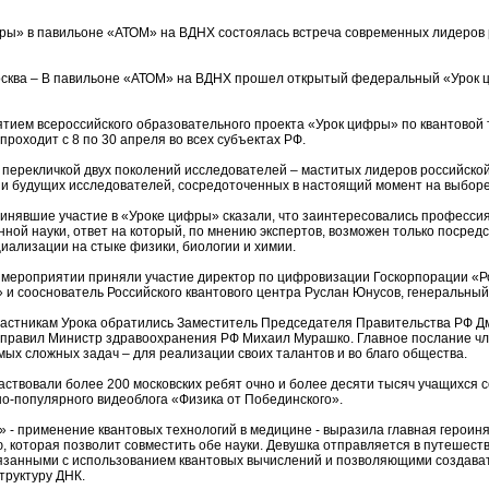
ры» в павильоне «АТОМ» на ВДНХ состоялась встреча современных лидеров
 Москва – В павильоне «АТОМ» на ВДНХ прошел открытый федеральный «Урок
ятием всероссийского образовательного проекта «Урок цифры» по квантовой 
роходит с 8 по 30 апреля во всех субъектах РФ.
 перекличкой двух поколений исследователей – маститых лидеров российской
, и будущих исследователей, сосредоточенных в настоящий момент на выборе
ринявшие участие в «Уроке цифры» сказали, что заинтересовались професси
нной науки, ответ на который, по мнению экспертов, возможен только посред
ализации на стыке физики, биологии и химии.
 мероприятии приняли участие директор по цифровизации Госкорпорации «Р
 и сооснователь Российского квантового центра Руслан Юнусов, генеральны
частникам Урока обратились Заместитель Председателя Правительства РФ 
правил Министр здравоохранения РФ Михаил Мурашко. Главное послание член
ых сложных задач – для реализации своих талантов и во благо общества.
аствовали более 200 московских ребят очно и более десяти тысяч учащихся 
но-популярного видеоблога «Физика от Побединского».
 - применение квантовых технологий в медицине - выразила главная героиня
 которая позволит совместить обе науки. Девушка отправляется в путешеств
язанными с использованием квантовых вычислений и позволяющими создавать
труктуру ДНК.