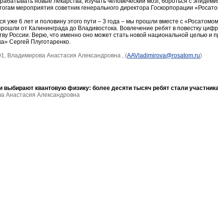
зрабатывать новые лекарства, изучать человеческий мозг, бороться с эпидем
итогам мероприятия советник генерального директора Госкорпорации «Росато
 уже 6 лет и половину этого пути – 3 года – мы прошли вместе с «Росатомом
рошли от Калининграда до Владивостока. Вовлечение ребят в повестку цифро
тву России. Верю, что именно оно может стать новой национальной целью и 
а» Сергей Плуготаренко.
01, Владимирова Анастасия Александровна , (
AAVladimirova@rosatom.ru
)
и выбирают квантовую физику: более десяти тысяч ребят стали участник
ова Анастасия Александровна