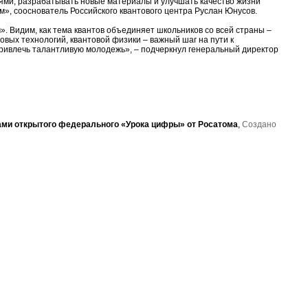
иями, разрабатывать новые материалы и улучшать качество жизни
м», сооснователь Российского квантового центра Руслан Юнусов.
». Видим, как тема квантов объединяет школьников со всей страны –
вых технологий, квантовой физики – важный шаг на пути к
привлечь талантливую молодежь», – подчеркнул генеральный директор
ами открытого федерального «Урока цифры» от Росатома
,
Создано