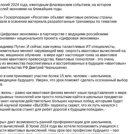
ологий 2024 года, ежегодным флагманским событием, на котором
слей экономики на ближайшие годы.
ы» Госкорпорация «Росатом» объявит квантовые регионы страны.
зовали в освоении материала разработанные тренажеры по тематике
Цифровая экономика» в партнерстве с ведущими российскими
кономики» национального проекта «Цифровая экономика».
ладимир Путин. И сейчас нам нужны талантливые ИТ-специалисты,
стремительно меняют окружающий мир: скорость квантовых вычислений на
ю, машинное обучение - в мире идет настоящая гонка за квантовое
ию квантового превосходства. Квантовые технологии - это очень
ну из множества перспективных и востребованных в будущем «квантовых»
Правительства РФ Дмитрий Чернышенко.
 в нем принимают участие более 15 млн. человек – школьников,
 медицине будущего. Уверен, что урок поможет сделать осознанный выбор
в.
 жизнь – равно как квантовая физика меняет наши представления о мире.
рорывных технологий или просто попыткам найти в школьных предметах
 станет началом действительно больших научных побед, которыми будет
ой научной премии «ВЫЗОВ» лауреаты скажут, что их путь начался с
шний вызов станет для ребят дорогой к будущим победам», -
ры» дает возможность ранней профориентации для школьников,
х вычислений. В Уроке 2024 года мы хотели познакомить учащихся с
асти квантовых вычислений. Наш урок про профессии будущего – про