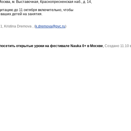
осква, м. Выставочная, Краснопресненская наб., д. 14,
дитацию до 11 октября включительно, чтобы
 ваших детей на занятия.
, Kristina Dremova , (
k.dremova@pvc.ru
)
осетить открытые уроки на фестивале Nauka 0+ в Москве
,
Создано 11.10 в