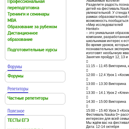
Уважаемые коллеги!
Профессиональная
Разделите радость позна
переподготовка
детей на фестиваль Nauk
увлекательной. У стенда 
Тренинги и семинары
рамках образовательной 
MBA
возможность пообщаться 
«Мир исследователей
Образование за рубежом
Henkel»
– это уникальная образо
Дистанционное
компании, разработанная
образование
школьникам интерес к ес
Во время уроков, которые
познавательных эксперим
Подготовительные курсы
изготовят необычную жвач
Занятия пройдут 12, 13 и

11:15 – 11:45 Викторина, 

12:00 – 12.4 Урок 1 «Косм
Форумы

13:00 – 13:30 Викторина

13:30 – 14.1 Урок 2 «Клеи

Частные репетиторы
14:30 – 15:00 Викторина

15:00 – 15:40 Урок 3 «Кос
Фестиваль Nauka 0+ расс
интересен для всей семьи
ТЕСТЫ ЕГЭ
Мы ждём вас на фестивале
Дата: 12-14 октября