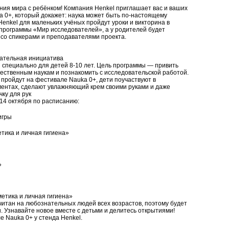
ния мира с ребёнком! Компания Henkel приглашает вас и ваших
a 0+, который докажет: наука может быть по-настоящему
Henkel для маленьких учёных пройдут уроки и викторина в
программы «Мир исследователей», а у родителей будет
со спикерами и преподавателями проекта.
вательная инициатива
 специально для детей 8-10 лет. Цель программы — привить
тественным наукам и познакомить с исследовательской работой.
 пройдут на фестивале Nauka 0+, дети поучаствуют в
ентах, сделают увлажняющий крем своими руками и даже
ку для рук
 14 октября по расписанию:
игры
етика и личная гигиена»
»
метика и личная гигиена»
читан на любознательных людей всех возрастов, поэтому будет
. Узнавайте новое вместе с детьми и делитесь открытиями!
 Nauka 0+ у стенда Henkel.