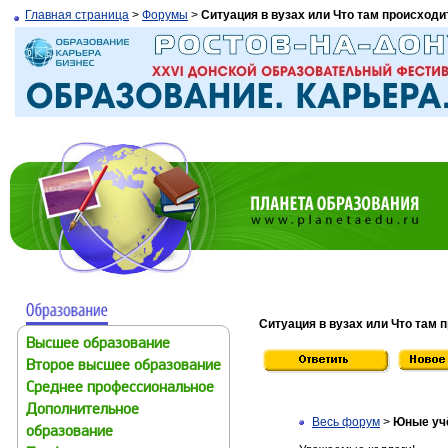
Главная страница
>
Форумы
>
Ситуация в вузах или Что там происходи
Ситуация в вузах или Что там 
Высшее образование
Второе высшее образование
Среднее профессиональное
Дополнительное
Весь форум
>
Юные учё
образование