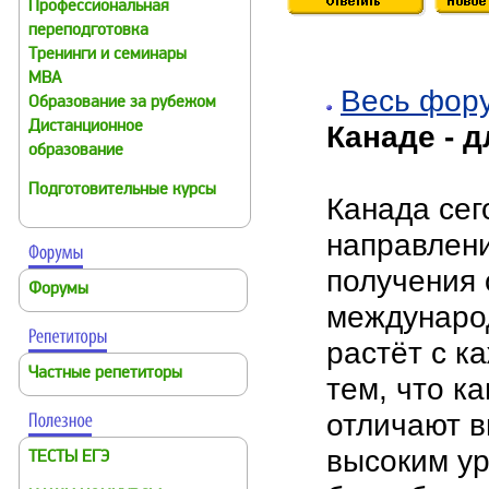
Профессиональная
переподготовка
Тренинги и семинары
MBA
Весь фор
Образование за рубежом
Дистанционное
Канаде - д
образование
Подготовительные курсы
Канада сег
направлени
получения 
Форумы
международ
растёт с к
Частные репетиторы
тем, что к
отличают в
высоким ур
ТЕСТЫ ЕГЭ