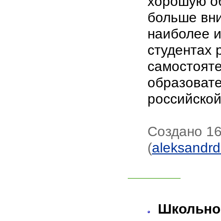
хорошую о
больше вн
наиболее и
студентах 
самостоят
образовате
российско
Создано 16
(
aleksandr
Школьное