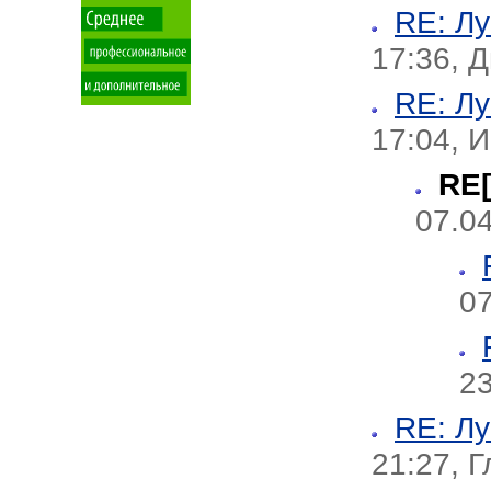
RE: Л
17:36, 
RE: Л
17:04, 
RE[
07.04
07
23
RE: Л
21:27, Г