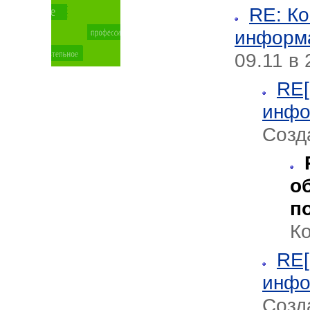
RE: К
информа
09.11 в 
RE[
инфо
Созд
о
п
К
RE[
инфо
Созда