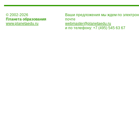
© 2002-2026
Ваши предложения мы ждем по электро
Планета образования
почте
www.planetaedu.ru
webmaster@planetaedu.ru
и по телефону:
+7 (495) 545 63 67