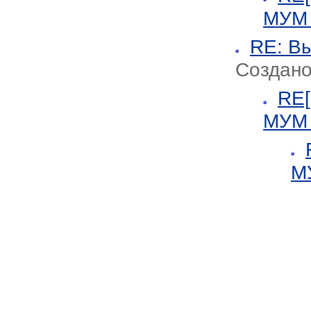
МУ
RE: В
Создано
RE[
МУ
М