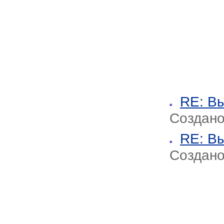
RE: В
Создано
RE: В
Создано 