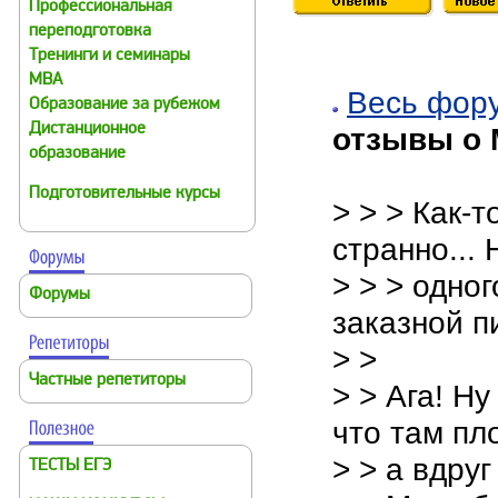
Профессиональная
переподготовка
Тренинги и семинары
MBA
Весь фор
Образование за рубежом
Дистанционное
отзывы о
образование
Подготовительные курсы
> > > Как-т
странно... 
> > > одно
Форумы
заказной п
> >
Частные репетиторы
> > Ага! Н
что там пл
> > а вдруг
ТЕСТЫ ЕГЭ