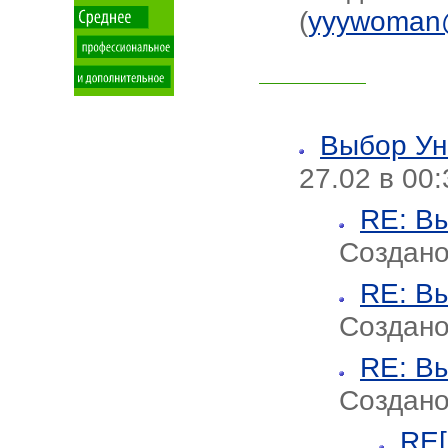
(
yyywoman@
Выбор Ун
27.02 в 00
RE: В
Создано 
RE: В
Создано
RE: В
Создано
RE[