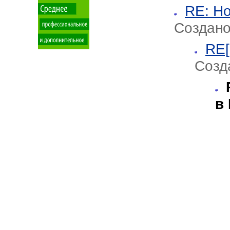
RE: Н
Создано
RE[
Созд
в