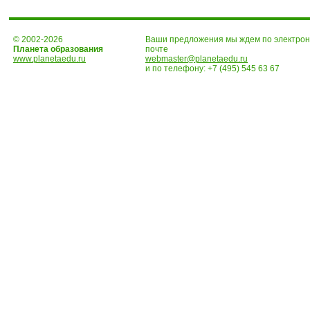
© 2002-2026
Ваши предложения мы ждем по электро
Планета образования
почте
www.planetaedu.ru
webmaster@planetaedu.ru
и по телефону:
+7 (495) 545 63 67