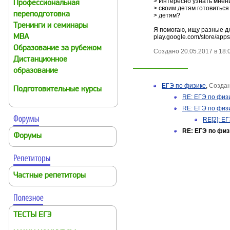
> Интересно узнать мнен
Профессиональная
> своим детям готовиться
переподготовка
> детям?
Тренинги и семинары
Я помогаю, ищу разные д
MBA
play.google.com/store/apps
Образование за рубежом
Создано 20.05.2017 в 18:
Дистанционное
образование
ЕГЭ по физике
,
Создано
Подготовительные курсы
RE: ЕГЭ по физ
RE: ЕГЭ по физ
RE[2]: Е
RE: ЕГЭ по физ
Форумы
Частные репетиторы
ТЕСТЫ ЕГЭ