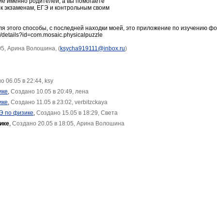
ие именно родителей, а вы помогаете
 к экзаменам, ЕГЭ и контрольным своим
ля этого способы, с последней находки моей, это приложение по изучению ф
/details?id=com.mosaic.physicalpuzzle
05, Арина Волошина, (
ksycha919111@inbox.ru
)
 06.05 в 22:44, ksy
ике
,
Создано 10.05 в 20:49, лена
ике
,
Создано 11.05 в 23:02, verbitzckaya
ГЭ по физике
,
Создано 15.05 в 18:29, Света
ике
,
Создано 20.05 в 18:05, Арина Волошина