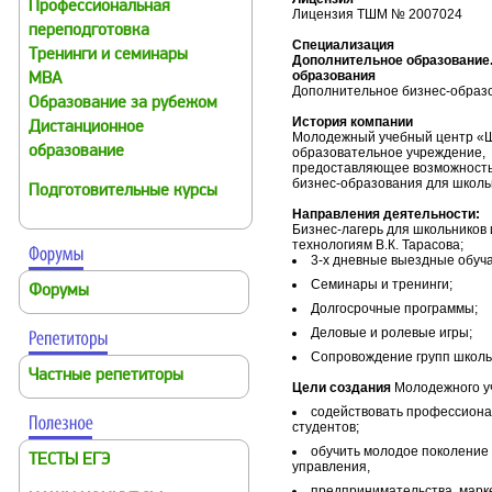
Профессиональная
Лицензия ТШМ № 2007024
переподготовка
Специализация
Тренинги и семинары
Дополнительное образование.
образования
MBA
Дополнительное бизнес-образо
Образование за рубежом
История компании
Дистанционное
Молодежный учебный центр «Ша
образование
образовательное учреждение,
предоставляющее возможность
бизнес-образования для школьн
Подготовительные курсы
Направления деятельности:
Бизнес-лагерь для школьников 
технологиям В.К. Тарасова;
3-х дневные выездные обуч
Семинары и тренинги;
Форумы
Долгосрочные программы;
Деловые и ролевые игры;
Сопровождение групп школьн
Частные репетиторы
Цели создания
Молодежного уч
содействовать профессиона
студентов;
обучить молодое поколение 
ТЕСТЫ ЕГЭ
управления,
предпринимательства, марк