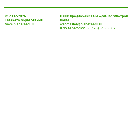
© 2002-2026
Ваши предложения мы ждем по электро
Планета образования
почте
www.planetaedu.ru
webmaster@planetaedu.ru
и по телефону:
+7 (495) 545 63 67