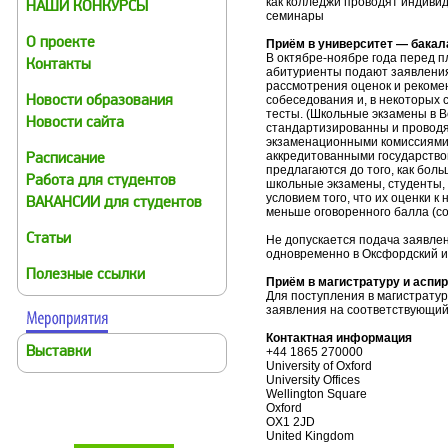
как колледжи проводят индиви
НАШИ КОНКУРСЫ
семинары
О проекте
Приём в университет — бакал
В октябре-ноябре года перед 
Контакты
абитуриенты подают заявления
рассмотрения оценок и рекоме
собеседования и, в некоторых
Новости образования
тесты. (Школьные экзамены в 
Новости сайта
стандартизированны и проводя
экзаменационными комиссиями (
аккредитованными государством
Расписание
предлагаются до того, как бол
Работа для студентов
школьные экзамены, студенты, 
условием того, что их оценки к 
ВАКАНСИИ для студентов
меньше оговоренного балла (cond
Статьи
Не допускается подача заявлени
одновременно в Оксфордский и
Полезные ссылки
Приём в магистратуру и аспи
Для поступления в магистрату
заявления на соответствующий
Контактная информация
Выставки
+44 1865 270000
University of Oxford
University Offices
Wellington Square
Oxford
OX1 2JD
United Kingdom