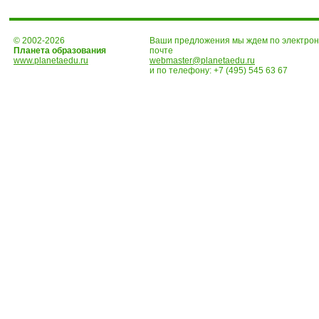
© 2002-2026
Ваши предложения мы ждем по электро
Планета образования
почте
www.planetaedu.ru
webmaster@planetaedu.ru
и по телефону:
+7 (495) 545 63 67