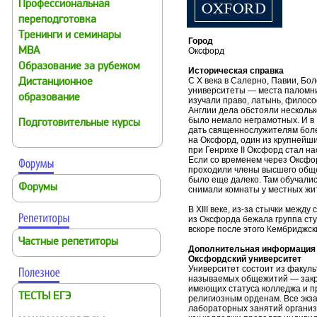
Профессиональная
переподготовка
Тренинги и семинары
Город
MBA
Оксфорд
Образование за рубежом
Историческая справка
С X века в Салерно, Павии, Бо
Дистанционное
университеты — места паломни
образование
изучали право, латынь, филосо
Англии дела обстояли нескольк
было немало неграмотных. И в 
Подготовительные курсы
дать священнослужителям бол
на Оксфорд, один из крупнейши
при Генрихе II Оксфорд стал н
Если со временем через Оксфо
проходили члены высшего общес
было еще далеко. Там обучали
Форумы
снимали комнаты у местных жи
В XIII веке, из-за стычки межд
из Оксфорда бежала группа ст
вскоре после этого Кембриджск
Частные репетиторы
Дополнительная информация
Оксфордский университет
Университет состоит из факульт
называемых общежитий — закр
имеющих статуса колледжа и п
ТЕСТЫ ЕГЭ
религиозным орденам. Все экза
лабораторных занятий организ