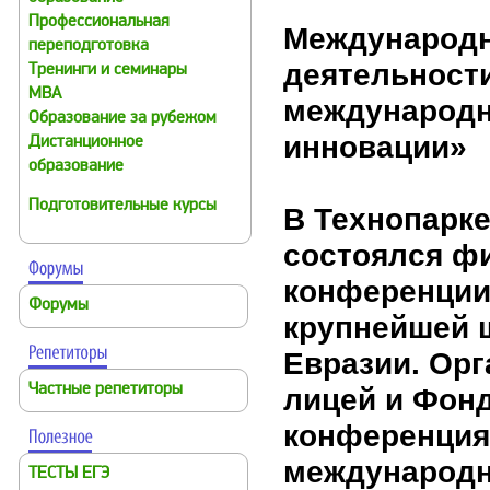
Профессиональная
Международн
переподготовка
деятельност
Тренинги и семинары
MBA
международн
Образование за рубежом
инновации»
Дистанционное
образование
Подготовительные курсы
В Технопарке
состоялся ф
конференции
Форумы
крупнейшей 
Евразии. Ор
Частные репетиторы
лицей и Фонд
конференция 
международн
ТЕСТЫ ЕГЭ