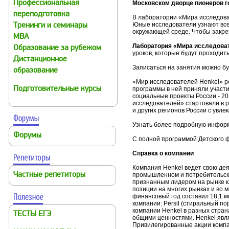
Профессиональная
Московском дворце пионеров г
переподготовка
В лаборатории «Мира исследоват
Юные исследователи узнают все 
Тренинги и семинары
окружающей среде. Чтобы закре
MBA
Лаборатория «Мира исследова
Образование за рубежом
уроков, которые будут проходит
Дистанционное
Записаться на занятия можно буд
образование
«Мир исследователей Henkel» ре
Подготовительные курсы
программы в ней приняли участи
социальные проекты России - 20
исследователей» стартовали в р
и других регионов России с увл
Узнать более подробную инфор
Форумы
С полной программой Детского 
Справка о компании
Компания Henkel ведет свою де
Частные репетиторы
промышленном и потребительско
признанным лидером на рынке кл
позиции на многих рынках и во м
финансовый год составил 18,1 м
компании: Persil (стиральный по
компании Henkel в разных стран
ТЕСТЫ ЕГЭ
общими ценностями. Henkel явля
Привилегированные акции комп