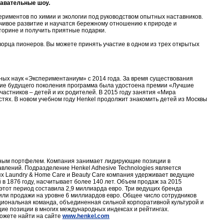
навательные шоу.
риментов по химии и экологии под руководством опытных наставников.
йчивое развитие и научатся бережному отношению к природе и
торине и получить приятные подарки.
орца пионеров. Вы можете принять участие в одном из трех открытых
ных наук «Экспериментаниум» с 2014 года. За время существования
вание будущего поколения программа была удостоена премии «Лучшие
астников – детей и их родителей. В 2015 году занятия «Мира
стях. В новом учебном году Henkel продолжит знакомить детей из Москвы
нным портфелем. Компания занимает лидирующие позиции в
влений. Подразделение Henkel Adhesive Technologies является
ях Laundry & Home Care и Beauty Care компания удерживает ведущие
 в 1876 году, насчитывает более 140 лет. Объем продаж за 2015
этот период составила 2,9 миллиарда евро. Три ведущих бренда
печили продажи на уровне 6 миллиардов евро. Общее число сотрудников
ациональная команда, объединенная сильной корпоративной культурой и
ие позиции в многих международных индексах и рейтингах.
ожете найти на сайте
www.henkel.com