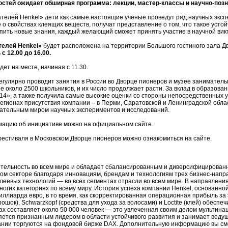
остей ожидает обширная программа: лекции, мастер-классы и научно-поз
елей Henkel» дети как самые настоящие ученые проведут ряд научных экспе
о свойствах клеящих веществ, получат представление о том, что такое усто
пить новые знания, каждый желающий сможет принять участие в научной вик
телей Henkel»
будет расположена на территории Большого гостиного зала Дв
ь
с 12.00 до 16.00.
ет на месте, начиная с 11.30.
гулярно проводит занятия в России во Дворце пионеров и музее заниматель
е около 2500 школьников, и их число продолжает расти. За вклад в образо
14», а также получила самые высокие оценки со стороны непосредственных уч
егионах присутствия компании – в Перми, Саратовской и Ленинградской обла
екательным миром научных экспериментов и исследований.
мацию об инициативе можно на официальном сайте.
фестиваля в Московском Дворце пионеров можно ознакомиться на сайте.
ятельность во всем мире и обладает сбалансированным и диверсифицирова
м секторе благодаря инновациям, брендам и технологиям трех бизнес-напра
еевых технологий — во всех сегментах отрасли во всем мире. В направлени
ногих категориях по всему миру. История успеха компании Henkel, основанной
иллиарда евро, в то время, как скорректированная операционная прибыль за 
рошок), Schwarzkopf (средства для ухода за волосами) и Loctite (клей) обес
ах составляет около 50 000 человек — это увлеченная своим делом мультин
ется признанным лидером в области устойчивого развития и занимает ведущ
ании торгуются на фондовой бирже DAX. Дополнительную информацию вы см