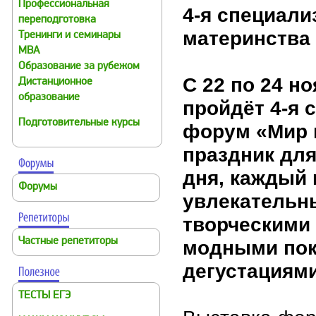
Профессиональная
4-я специал
переподготовка
материнства 
Тренинги и семинары
MBA
Образование за рубежом
С 22 по 24 н
Дистанционное
образование
пройдёт 4-я 
Подготовительные курсы
форум «Мир м
праздник для
дня, каждый 
Форумы
увлекательн
творческими 
Частные репетиторы
модными пок
дегустациями
ТЕСТЫ ЕГЭ