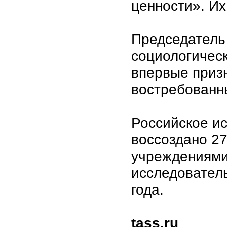
ценности». Их
Председатель
социологичес
впервые приз
востребованн
Российское и
воссоздано 2
учреждениями 
исследовател
года.
tass.ru