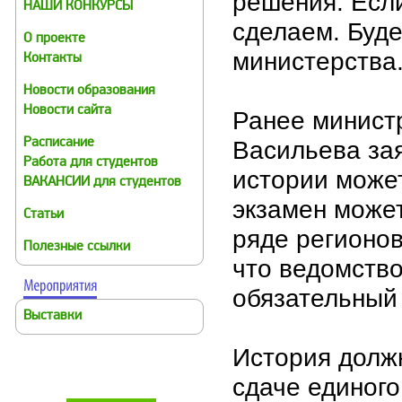
решения. Если
НАШИ КОНКУРСЫ
сделаем. Буд
О проекте
министерства.
Контакты
Новости образования
Новости сайта
Ранее министр
Васильева за
Расписание
Работа для студентов
истории может 
ВАКАНСИИ для студентов
экзамен может
Статьи
ряде регионо
Полезные ссылки
что ведомство
обязательный
Выставки
История долж
сдаче единого