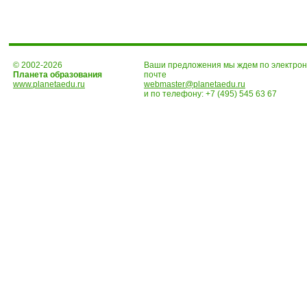
© 2002-2026
Ваши предложения мы ждем по электро
Планета образования
почте
www.planetaedu.ru
webmaster@planetaedu.ru
и по телефону:
+7 (495) 545 63 67