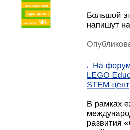
Большой эт
напишут на
Опубликова
На форум
LEGO Educa
STEM-цент
В рамках е
междунаро
развития «