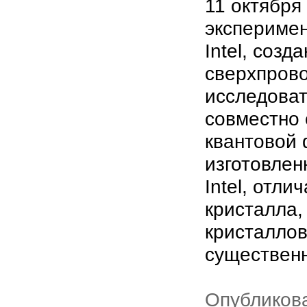
11 октября
эксперимен
Intel, созд
сверхпрово
исследова
совместно 
квантовой 
изготовлен
Intel, отл
кристалла,
кристаллов
существенн
Опубликова