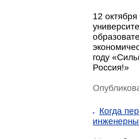
12 октября
университ
образовате
экономичес
году «Силь
Россия!»
Опубликова
Когда пе
инженерный