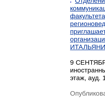
Отделени
коммуникац
факультета
регионове
приглашает
организац
ИТАЛЬЯН
9 СЕНТЯБРЯ
иностранны
этаж, ауд. 
Опубликова