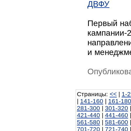
ДВФУ
Первый наб
кампании-2
направлен
и менеджм
Опубликова
Страницы:
<<
|
1-
|
141-160
|
161-18
281-300
|
301-320
421-440
|
441-460
561-580
|
581-600
701-720
|
721-740