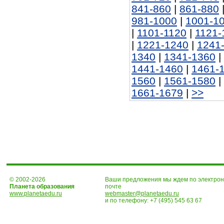
841-860
|
861-880
981-1000
|
1001-1
|
1101-1120
|
1121-
|
1221-1240
|
1241
1340
|
1341-1360
|
1441-1460
|
1461-
1560
|
1561-1580
|
1661-1679
|
>>
© 2002-2026
Ваши предложения мы ждем по электро
Планета образования
почте
www.planetaedu.ru
webmaster@planetaedu.ru
и по телефону:
+7 (495) 545 63 67