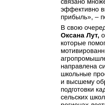
связано множе
эффективно в
прибыль», – п
В свою очере
Оксана Лут,
о
которые помог
мотивированн
агропромышлен
направлена с
школьные про
и высшему об
подготовки ка
сельских школ
регионах дост