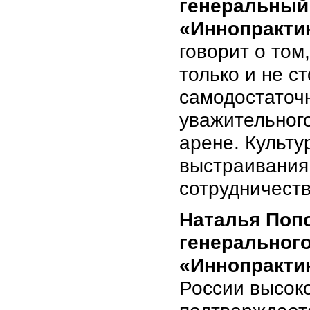
генеральный
«Иннопракти
говорит о том
только и не с
самодостаточн
уважительног
арене. Культ
выстраивания
сотрудничеств
Наталья Поп
генеральног
«Иннопракти
России высоко