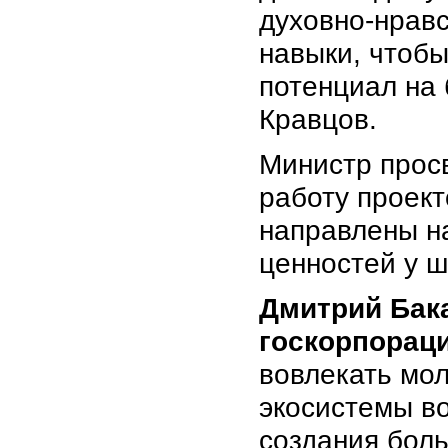
духовно-нрав
навыки, чтобы
потенциал на 
Кравцов.
Министр прос
работу проект
направлены н
ценностей у ш
Дмитрий Бак
госкорпорац
вовлекать мо
экосистемы во
создания бол