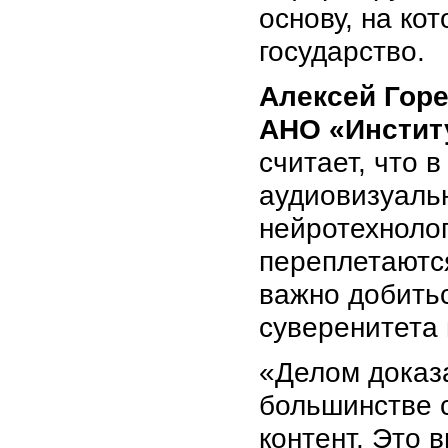
основу, на ко
государство.
Алексей Горе
АНО «Институ
считает, что 
аудиовизуальн
нейротехнолог
переплетаются
важно добитьс
суверенитета 
«Делом доказа
большинстве 
контент. Это 