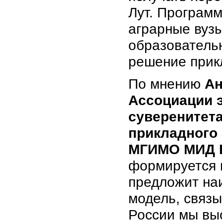
Лут. Программ
аграрные вуз
образователь
решение прик
По мнению
Ан
Ассоциации э
суверенитет
прикладного
МГИМО МИД 
формируется н
предложит на
модель, связы
России мы вы