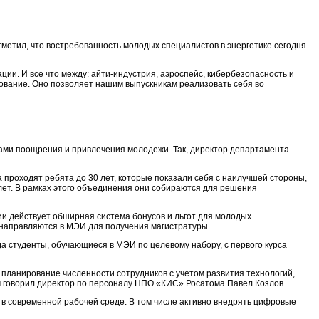
метил, что востребованность молодых специалистов в энергетике сегодня
ации. И все что между: айти-индустрия, аэроспейс, кибербезопасность и
ование. Оно позволяет нашим выпускникам реализовать себя во
ами поощрения и привлечения молодежи. Так, директор департамента
проходят ребята до 30 лет, которые показали себя с наилучшей стороны,
лет. В рамках этого объединения они собираются для решения
ии действует обширная система бонусов и льгот для молодых
и направляются в МЭИ для получения магистратуры.
а студенты, обучающиеся в МЭИ по целевому набору, с первого курса
планирование численности сотрудников с учетом развития технологий,
м говорил директор по персоналу НПО «КИС» Росатома Павел Козлов.
 в современной рабочей среде. В том числе активно внедрять цифровые