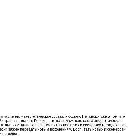
м числе его «энергетическая составляющая». Не говоря уже о том, что
 страны в том, что Россия — в полном смысле слова энергетическая
а атомных станциях, на знаменитых волжских и сибирских каскадах ГЭС.
тически важно передать новым поколениям. Воспитать новых инженеров-
й правде».