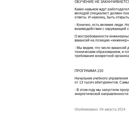
ОБУЧЕНИЕ НЕ ЗАКАНЧИВАЕТС
Каких навыков ждут работодате
молодой специалист должен пони
ответы. И наконец, быть открыт
- Конечно, есть великие люди. Н
взаимодействии с окружающей с
О востребованности инженерных 
вакансий на позицию «инженер»
- Мы видим, что число вакансий
техническим образованием, и г
требования конкретной организ
ПРОГРАММА 220
Начальник учебного управления
от 13 тысяч абитуриентов. Сам
- В этом году мы запустили про
энергетической направленности 
Опубликовано: 04 августа 2024