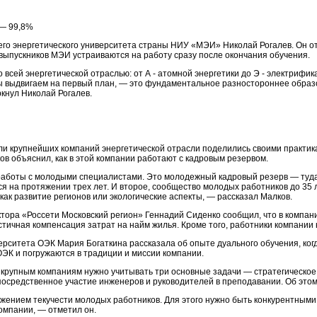
— 99,8%
го энергетического университета страны НИУ «МЭИ» Николай Рогалев. Он от
 выпускников МЭИ устраиваются на работу сразу после окончания обучения.
 всей энергетической отраслью: от А - атомной энергетики до Э - электрифик
мы выдвигаем на первый план, — это фундаментальное разностороннее образ
кнул Николай Рогалев.
ли крупнейших компаний энергетической отрасли поделились своими практик
в объяснил, как в этой компании работают с кадровым резервом.
работы с молодыми специалистами. Это молодежный кадровый резерв — туда 
я на протяжении трех лет. И второе, сообщество молодых работников до 35 
как развитие регионов или экологические аспекты, — рассказал Малков.
тора «Россети Московский регион» Геннадий Сиденко сообщил, что в компан
астичная компенсация затрат на найм жилья. Кроме того, работники компани
рситета ОЭК Мария Богаткина рассказала об опыте дуального обучения, когд
ЭК и погружаются в традиции и миссии компании.
крупным компаниям нужно учитывать три основные задачи — стратегическое 
посредственное участие инженеров и руководителей в преподавании. Об это
жением текучести молодых работников. Для этого нужно быть конкурентными
омпании, — отметил он.