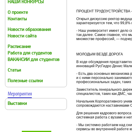
НАШИ КОНКУРСЫ
ПРОЦЕНТ ТРУДОУСТРОЙСТВА 
О проекте
Открыл дискуссию ректор ведуще
Контакты
характеризуется тем, что 99,8%
Новости образования
- Наш университет имеет дело со
так далее. Самое главное, что 
Новости сайта
множестве профессий, — подчер
Расписание
Работа для студентов
МОЛОДЫМ ВЕЗДЕ ДОРОГА
ВАКАНСИИ для студентов
В ходе обсуждения представите
инноваций РусГидро Денис Малко
Статьи
- Есть два основных механизма 
и с ними персонально занимаютс
Полезные ссылки
профессиональных задач, таких 
Заместитель генерального дирек
специалистов, таких как ДМС, ч
Начальник Корпоративного униве
Выставки
сопровождаются наставниками О
Для решения кадрового вопроса 
системная работа с вузами и не
- Мы системно работаем над сни
сервисы во внутренней работе к