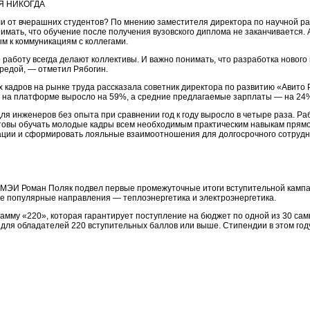
Я НИКОГДА
ли от вчерашних студентов? По мнению заместителя директора по научной ра
мать, что обучение после получения вузовского диплома не заканчивается. А
ым к коммуникациям с коллегами.
о работу всегда делают коллективы. И важно понимать, что разработка нового
редой, — отметил Рябогин.
кадров на рынке труда рассказала советник директора по развитию «Авито 
 на платформе выросло на 59%, а средние предлагаемые зарплаты — на 24
 для инженеров без опыта при сравнении год к году выросло в четыре раза.
отовы обучать молодые кадры всем необходимым практическим навыкам прямо
ации и сформировать лояльные взаимоотношения для долгосрочного сотрудн
 МЭИ Роман Поляк подвел первые промежуточные итоги вступительной кампан
ые популярные направления — теплоэнергетика и электроэнергетика.
грамму «220», которая гарантирует поступление на бюджет по одной из 30 с
для обладателей 220 вступительных баллов или выше. Стипендии в этом году