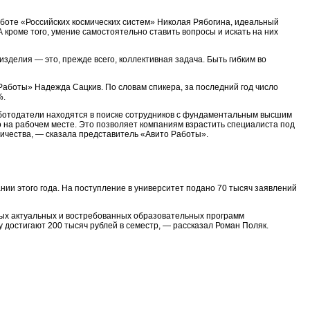
боте «Российских космических систем» Николая Рябогина, идеальный
 кроме того, умение самостоятельно ставить вопросы и искать на них
 изделия — это, прежде всего, коллективная задача. Быть гибким во
Работы» Надежда Сацкив. По словам спикера, за последний год число
%.
 Работодатели находятся в поиске сотрудников с фундаментальным высшим
 на рабочем месте. Это позволяет компаниям взрастить специалиста под
ичества, — сказала представитель «Авито Работы».
ии этого года. На поступление в университет подано 70 тысяч заявлений
амых актуальных и востребованных образовательных программ
 достигают 200 тысяч рублей в семестр, — рассказал Роман Поляк.