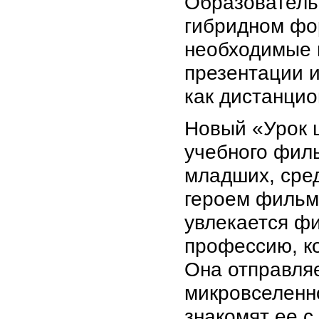
Образователь
гибридном фор
необходимые 
презентации 
как дистанцион
Новый «Урок ц
учебного фил
младших, сред
героем фильм
увлекается фи
профессию, ко
Она отправляе
микровселенно
знакомят ее 