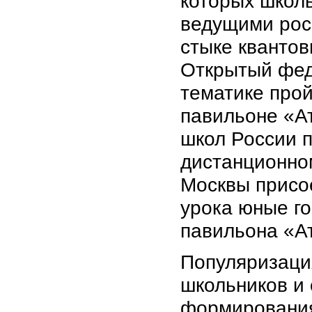
которых школь
ведущими рос
стыке квантов
Открытый фед
тематике прой
павильоне «А
школ России п
дистанционно
Москвы присое
урока юные го
павильона
«
А
Популяризаци
школьников и
формирования