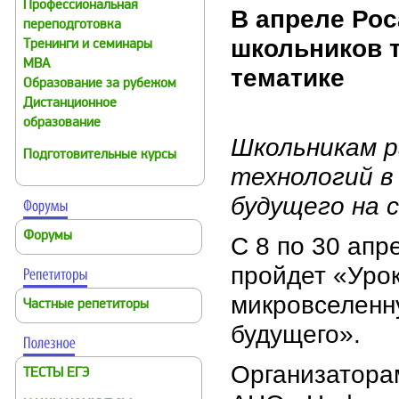
Профессиональная
В апреле Рос
переподготовка
школьников 
Тренинги и семинары
MBA
тематике
Образование за рубежом
Дистанционное
образование
Школьникам р
Подготовительные курсы
технологий в
будущего на 
Форумы
С 8 по 30 апр
пройдет «Уро
микровселенн
Частные репетиторы
будущего».
Организатора
ТЕСТЫ ЕГЭ