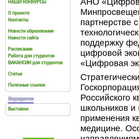
АНО «Цифрова
НАШИ КОНКУРСЫ
Минпросвещен
О проекте
партнерстве 
Контакты
технологичес
Новости образования
Новости сайта
поддержку фе
Расписание
цифровой эко
Работа для студентов
«Цифровая эк
ВАКАНСИИ для студентов
Статьи
Стратегически
Госкорпораци
Полезные ссылки
Российского к
школьников и 
Выставки
применения к
медицине. Ос
направлениям