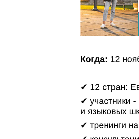
Когда:
12 нояб
✔ 12 стран: Е
✔
участники -
и языковых ш
✔
тренинги н