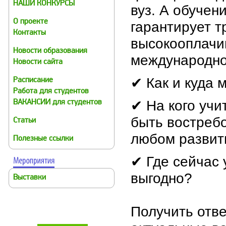
НАШИ КОНКУРСЫ
вуз. А обучен
О проекте
гарантирует т
Контакты
высокооплачи
Новости образования
международно
Новости сайта
✔
Как и куда 
Расписание
Работа для студентов
✔
На кого учи
ВАКАНСИИ для студентов
быть востреб
Статьи
любом развит
Полезные ссылки
✔
Где сейчас 
выгодно?
Выставки
Получить отве