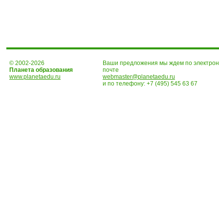
© 2002-2026
Ваши предложения мы ждем по электро
Планета образования
почте
www.planetaedu.ru
webmaster@planetaedu.ru
и по телефону:
+7 (495) 545 63 67