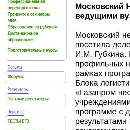
Профессиональная
Московский Н
переподготовка
ведущими ву
Тренинги и семинары
MBA
Образование за рубежом
Московский н
Дистанционное
образование
посетила деле
Подготовительные курсы
И.М. Губкина.
профильных н
рамках програ
Форумы
Блока логисти
«Газапром не
Частные репетиторы
учреждениями 
программе с 
результатами
ТЕСТЫ ЕГЭ