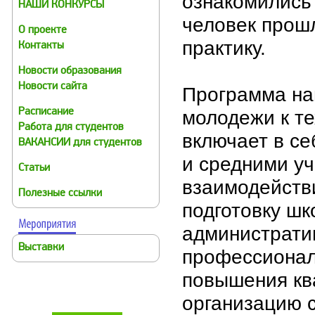
ознакомились 
НАШИ КОНКУРСЫ
человек прош
О проекте
практику.
Контакты
Новости образования
Новости сайта
Программа на
молодежи к те
Расписание
Работа для студентов
включает в с
ВАКАНСИИ для студентов
и средними у
Статьи
взаимодействи
Полезные ссылки
подготовку шк
административ
Выставки
профессионал
повышения кв
организацию 