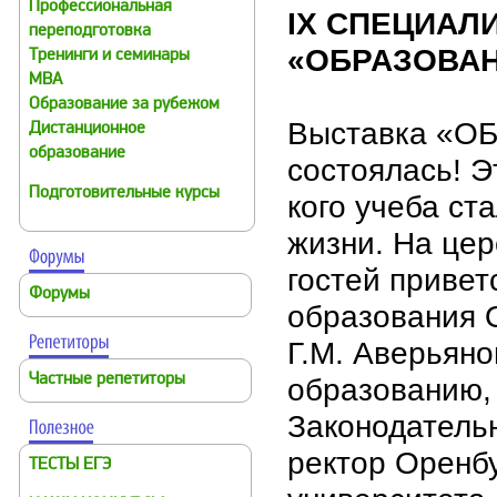
Профессиональная
IX СПЕЦИАЛ
переподготовка
«ОБРАЗОВАН
Тренинги и семинары
MBA
Образование за рубежом
Выставка «О
Дистанционное
образование
состоялась! Э
Подготовительные курсы
кого учеба с
жизни. На це
гостей привет
Форумы
образования О
Г.М. Аверьяно
Частные репетиторы
образованию, 
Законодатель
ректор Оренбу
ТЕСТЫ ЕГЭ