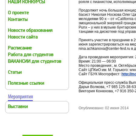
рояля с пианистом, исполняющим
НАШИ КОНКУРСЫ
Продолжит ночь большая концерт
О проекте
басист Николая Носкова Олег Ца
мелодиями 90-х – от «Californi
Контакты
эмоциональной энергией грандж
Punx – у них в музыке бунтарс
Новости образования
танцами на дискотеке под управ
Новости сайта
Принять участие в празднике в 
июня зарегистрироваться на мер
Расписание
nina.achkanova@center-fest.ru 
Работа для студентов
Дата проведения мероприятия: 
Время: 21:00 — 06:00
ВАКАНСИИ для студентов
Место проведения:, м. Октябрьск
Сайт ЦПКиО им. М. Горького: ww
Статьи
Сайт ГБУК Мосгорфест:
http://m
Официальная пресс-служба Выпус
Полезные ссылки
Дарья Волкова, +7 985 125-38-63
Виктория Конюхова, +7 916 350-
Выставки
Опубликовано: 02 июня 2014