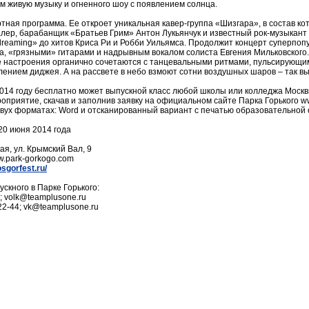
 живую музыку и огненного шоу с появлением солнца.
ная программа. Ее откроет уникальная кавер-группа «Шизгара», в состав к
лер, барабанщик «Братьев Грим» Антон Лукьянчук и известный рок-музыкант
a dreaming» до хитов Криса Ри и Робби Уильямса. Продолжит концерт суперп
а, «грязными» гитарами и надрывным вокалом солиста Евгения Мильковского
кие настроения органично сочетаются с танцевальными ритмами, пульсирующ
лением диджея. А на рассвете в небо взмоют сотни воздушных шаров – так в
2014 году бесплатно может выпускной класс любой школы или колледжа Москв
оприятие, скачав и заполнив заявку на официальном сайте Парка Горького ww
в двух форматах: Word и отсканированный вариант с печатью образовательной 
20 июня 2014 года
ая, ул. Крымский Вал, 9
w.park-gorkogo.com
osgorfest.ru/
кного в Парке Горького:
; volk@teamplusone.ru
22-44; vk@teamplusone.ru