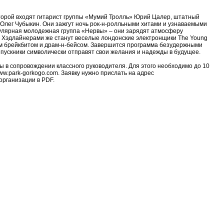
оторой входят гитарист группы «Мумий Тролль» Юрий Цалер, штатный
 Олег Чубыкин. Они зажгут ночь рок-н-ролльными хитами и узнаваемыми
опулярная молодежная группа «Нервы» – они зарядят атмосферу
. Хэдлайнерами же станут веселые лондонские электронщики The Young
им брейкбитом и драм-н-бейсом. Завершится программа безудержными
ыпускники символически отправят свои желания и надежды в будущее.
ы в сопровождении классного руководителя. Для этого необходимо до 10
w.park-gorkogo.com. Заявку нужно прислать на адрес
организации в PDF.