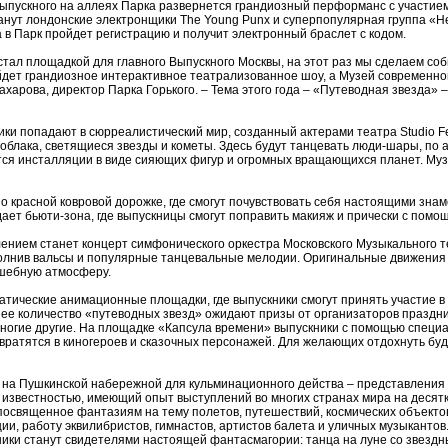
ыпускного на аллеях Парка развернется грандиозный перформанс с участием а
нут лондонские электронщики The Young Punx и суперпопулярная группа «Н
 в Парк пройдет регистрацию и получит электронный браслет с кодом.
стал площадкой для главного Выпускного Москвы, на этот раз мы сделаем с
дет грандиозное интерактивное театрализованное шоу, а Музей современног
ахарова, директор Парка Горького. – Тема этого года – «Путеводная звезда»
ки попадают в сюрреалистический мир, созданный актерами театра Studio Fest
облака, светящиеся звезды и кометы. Здесь будут танцевать люди-шары, по
ятся инсталляции в виде сияющих фигур и огромных вращающихся планет. Му
 красной ковровой дорожке, где смогут почувствовать себя настоящими зна
ает бьюти-зона, где выпускницы смогут поправить макияж и прически с пом
нием станет концерт симфонического оркестра Московского Музыкального теа
полнив вальсы и популярные танцевальные мелодии. Оригинальные движения
лшебную атмосферу.
тические анимационные площадки, где выпускники смогут принять участие в ко
ее количество «путеводных звезд» ожидают призы от организаторов праздни
ногие другие. На площадке «Капсула времени» выпускники с помощью специа
вратятся в киногероев и сказочных персонажей. Для желающих отдохнуть бу
 на Пушкинской набережной для кульминационного действа – представления «П
й известностью, имеющий опыт выступлений во многих странах мира на десят
освященное фантазиям на тему полетов, путешествий, космических объектов
ии, работу эквилибристов, гимнастов, артистов балета и уличных музыкантов.
ники станут свидетелями настоящей фантасмагории: танца на луне со звезд