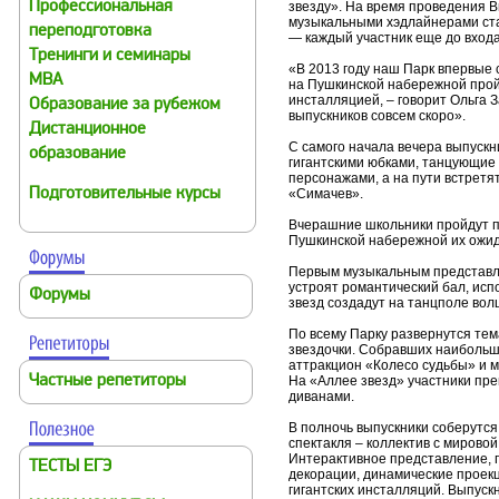
Профессиональная
звезду». На время проведения В
музыкальными хэдлайнерами ста
переподготовка
— каждый участник еще до входа
Тренинги и семинары
«В 2013 году наш Парк впервые 
MBA
на Пушкинской набережной прой
инсталляцией, – говорит Ольга З
Образование за рубежом
выпускников совсем скоро».
Дистанционное
С самого начала вечера выпускни
образование
гигантскими юбками, танцующие 
персонажами, а на пути встрет
Подготовительные курсы
«Симачев».
Вчерашние школьники пройдут по
Пушкинской набережной их ожид
Первым музыкальным представле
устроят романтический бал, ис
Форумы
звезд создадут на танцполе во
По всему Парку развернутся тема
звездочки. Собравших наибольш
аттракцион «Колесо судьбы» и м
Частные репетиторы
На «Аллее звезд» участники пре
диванами.
В полночь выпускники соберутся
спектакля – коллектив с мирово
Интерактивное представление, п
ТЕСТЫ ЕГЭ
декорации, динамические проекц
гигантских инсталляций. Выпуск