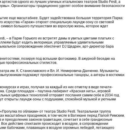
ртистов одного из лучших уличных итальянских театров Studio Festi, а
ервы». Организаторы традиционно уделят особое внимание безопасности
обытие еще масштабнее. Будет задействована большая территория Парка:
о искусства «Гараж» откроет специальную лаундж-зону со световой
 – символ большого путешествия во взрослую жизнь, которое ждет
i, – в Парке Горького их встретят дамы в увитых цветами платьях с
 аллеям будут ездить велорикши, управляемые удивительными
зыкальное сопровождение обеспечит DJ Щедрин, арт-директор бара
менитостями, позируя под вспышки фотокамер. В ажурной беседке на
ощью профессиональных стилистов.
тра им. К. Станиславского и Вл. И. Немировича-Данченко. Музыканты
 выпускникам подскажут профессиональные танцоры, а актеры в костюмах
нкурсах и играх, получая за каждый из них отметку в виде печати-
ка. Среди площадок – паутина-лабиринт «Красная нить», игровой
льных цифровых технологий отправят послания самим себе в 2034 год.
дут открыты лаундж-зоны с подушками, спокойной музыкой и уютными
рогулка по облакам» от театра Studio Festi. Театральная труппа
ках масштабных праздников, в том числе в Ватикане перед Папой Римским.
 и преодолению законов гравитации, сочетает в себе грандиозные
 Все действие спектакля происходит в воздухе, в сопровождении
ными бабочками, плавающих в воздухе огромных лебедей, летающего