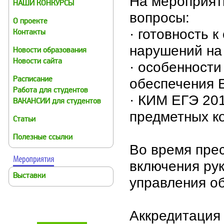
На мероприят
НАШИ КОНКУРСЫ
вопросы:
О проекте
· готовность 
Контакты
нарушений на
Новости образования
Новости сайта
· особенности
обеспечения Е
Расписание
Работа для студентов
· КИМ ЕГЭ 20
ВАКАНСИИ для студентов
предметных к
Статьи
Полезные ссылки
Во время пре
включения ру
Выставки
управления о
Аккредитация