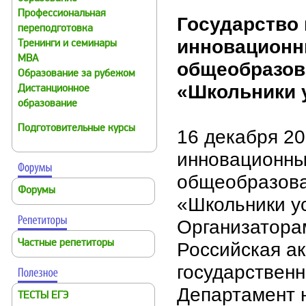
Профессиональная
Государство 
переподготовка
инновационн
Тренинги и семинары
MBA
общеобразов
Образование за рубежом
«Школьники 
Дистанционное
образование
Подготовительные курсы
16 декабря 20
инновационны
общеобразова
Форумы
«Школьники у
Организатора
Частные репетиторы
Российская ак
государствен
Департамент 
ТЕСТЫ ЕГЭ