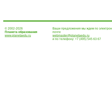
© 2002-2026
Ваши предложения мы ждем по электро
Планета образования
почте
www.planetaedu.ru
webmaster@planetaedu.ru
и по телефону:
+7 (495) 545 63 67