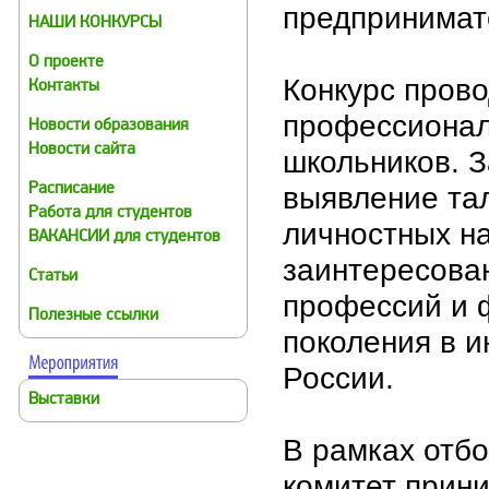
предпринимат
НАШИ КОНКУРСЫ
О проекте
Конкурс пров
Контакты
профессионал
Новости образования
Новости сайта
школьников. 
выявление та
Расписание
Работа для студентов
личностных н
ВАКАНСИИ для студентов
заинтересова
Статьи
профессий и 
Полезные ссылки
поколения в и
России.
Выставки
В рамках отб
комитет прини