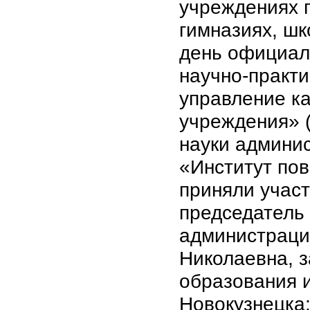
учреждениях г
гимназиях, шко
день официаль
научно-практ
управление ка
учреждения» (
науки админи
«Институт по
приняли учас
председатель 
администрации
Николаевна, 
образования и
Новокузнецка;