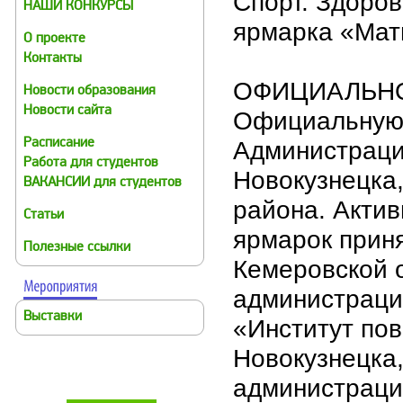
Спорт. Здоров
НАШИ КОНКУРСЫ
ярмарка «Мат
О проекте
Контакты
ОФИЦИАЛЬН
Новости образования
Новости сайта
Официальную 
Администраци
Расписание
Работа для студентов
Новокузнецка
ВАКАНСИИ для студентов
района. Актив
Статьи
ярмарок прин
Полезные ссылки
Кемеровской о
администраци
Выставки
«Институт по
Новокузнецка
администраци