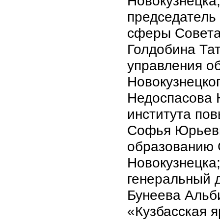
Новокузнецка
председатель
сферы Совета 
Голдобина Та
управления о
Новокузнецко
Недоспасова 
института по
Софья Юрьевн
образованию 
Новокузнецка
генеральный 
Бунеева Альб
«Кузбасская 