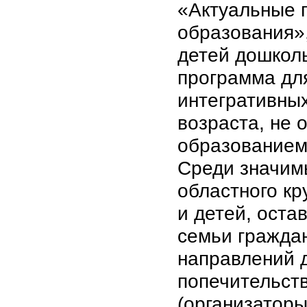
«Актуальные 
образования»
детей дошколь
программа дл
интегративных
возраста, не
образованием
Среди значим
областного кр
и детей, оста
семьи граждан
направлений д
попечительств
(организаторы