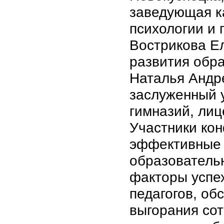
заведующая к
психологии и
Вострикова Е
развития обр
Наталья Андрее
заслуженный у
гимназий, лиц
Участники ко
эффективные 
образователь
факторы успе
педагогов, о
выгорания сот