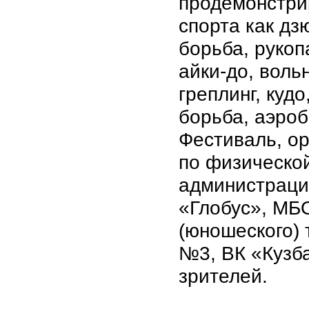
продемонстри
спорта как дз
борьба, рукоп
айки-до, воль
греплинг, куд
борьба, аэроб
Фестиваль, ор
по физической
администрации
«Глобус», МБ
(юношеского) 
№3, ВК «Кузба
зрителей.