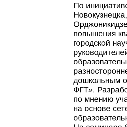
По инициативе
Новокузнецка
Орджоникидзе
повышения кв
городской нау
руководителе
образователь
разносторонне
дошкольным о
ФГТ». Разрабо
по мнению уч
на основе сет
образовательн