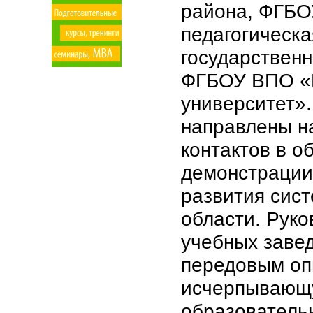
района, ФГБО
педагогическ
государствен
ФГБОУ ВПО «Н
университет»
направлены н
контактов в о
демонстрации
развития сис
области. Руко
учебных завед
передовым оп
исчерпывающ
образователь