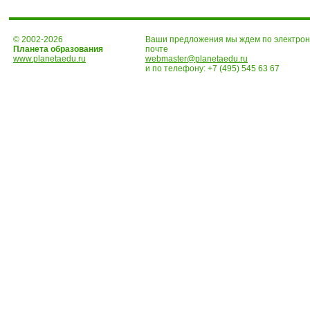
© 2002-2026
Ваши предложения мы ждем по электро
Планета образования
почте
www.planetaedu.ru
webmaster@planetaedu.ru
и по телефону:
+7 (495) 545 63 67