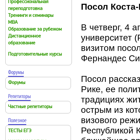
Профессиональная
Посол Коста
переподготовка
Тренинги и семинары
MBA
В четверг, 4 
Образование за рубежом
университет 
Дистанционное
образование
визитом посо
Подготовительные курсы
Фернандес Сил
Посол рассказ
Форумы
Рике, ее поли
традициях жит
Частные репетиторы
острым из ко
визового реж
Республикой К
ТЕСТЫ ЕГЭ